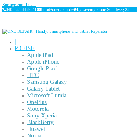
Springe zum Inhalt
040 - 55 44 86 11
info@onerepair.de
by savemyphone Schulweg 25
|
PREISE
Apple iPad
Apple iPhone
Google Pixel
HTC
Samsung Galaxy
Galaxy Tablet
Microsoft Lumia
OnePlus
Motorola
Sony Xperia
BlackBerry
Huawei
Nokia