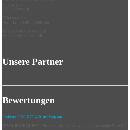
Schulweg 25
20259 Hamburg
Öffnungszeiten:
Mo. - Fr.: 10:00 - 18:00 Uhr
Telefon: 040 - 55 44 86 11
Mail: info@onerepair.de
Unsere Partner
Bewertungen
Probiere ONE REPAIR auf Yelp aus
INVALID REQUEST
: Please check that this widget has a Google Place ID