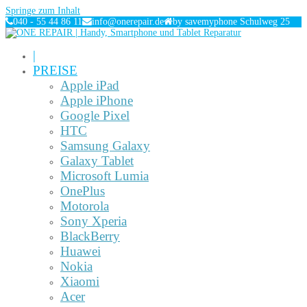
Springe zum Inhalt
040 - 55 44 86 11
info@onerepair.de
by savemyphone Schulweg 25
|
PREISE
Apple iPad
Apple iPhone
Google Pixel
HTC
Samsung Galaxy
Galaxy Tablet
Microsoft Lumia
OnePlus
Motorola
Sony Xperia
BlackBerry
Huawei
Nokia
Xiaomi
Acer