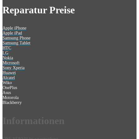
Reparatur Preise
Apple iPhone
Apple iPad
Samsung Phone
Samsung Tablet
HTC
LG
Nokia
Microsoft
Sony Xperia
Huawei
Alcatel
Wiko
OnePlus
Asus
Motorola
Blackberry
Information
en
ONE REPAIR by savemyphone