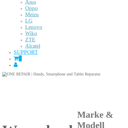
Asus
Oppo
Meizu
LG
Lenovo
Wiko
ZTE
Alcatel
SUPPORT
0
Marke &
Modell