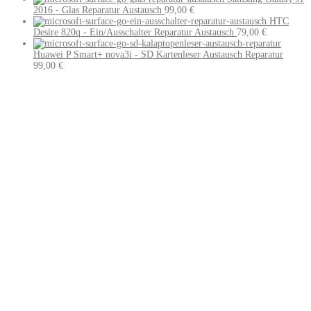
2016 - Glas Reparatur Austausch
99,00
€
HTC
Desire 820q - Ein/Ausschalter Reparatur Austausch
79,00
€
Huawei P Smart+ nova3i - SD Kartenleser Austausch Reparatur
99,00
€