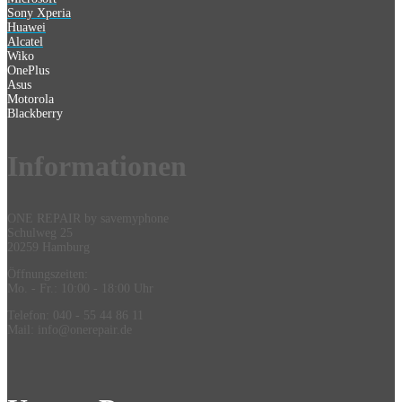
Sony Xperia
Huawei
Alcatel
Wiko
OnePlus
Asus
Motorola
Blackberry
Information
en
ONE REPAIR by savemyphone
Schulweg 25
20259 Hamburg
Öffnungszeiten:
Mo. - Fr.: 10:00 - 18:00 Uhr
Telefon: 040 - 55 44 86 11
Mail: info@onerepair.de