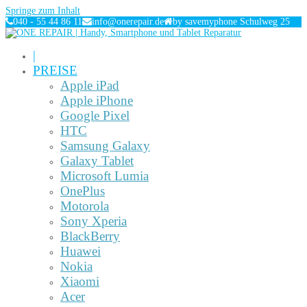
Springe zum Inhalt
040 - 55 44 86 11
info@onerepair.de
by savemyphone Schulweg 25
|
PREISE
Apple iPad
Apple iPhone
Google Pixel
HTC
Samsung Galaxy
Galaxy Tablet
Microsoft Lumia
OnePlus
Motorola
Sony Xperia
BlackBerry
Huawei
Nokia
Xiaomi
Acer