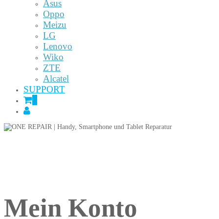
Asus
Oppo
Meizu
LG
Lenovo
Wiko
ZTE
Alcatel
SUPPORT
0
Mein Konto