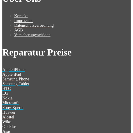
Kontakt
Impressum
Datenschutzverordnung
AGB
Versicherungsschäden
Reparatur Preise
Apple iPhone
Apple iPad
Samsung Phone
Samsung Tablet
HTC
LG
Nokia
Microsoft
Sony Xperia
Huawei
Alcatel
Wiko
OnePlus
Asus