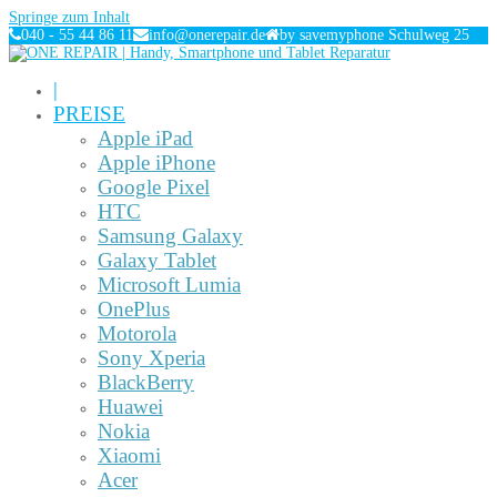
Springe zum Inhalt
040 - 55 44 86 11
info@onerepair.de
by savemyphone Schulweg 25
|
PREISE
Apple iPad
Apple iPhone
Google Pixel
HTC
Samsung Galaxy
Galaxy Tablet
Microsoft Lumia
OnePlus
Motorola
Sony Xperia
BlackBerry
Huawei
Nokia
Xiaomi
Acer