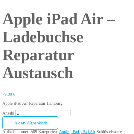
Apple iPad Air –
Ladebuchse
Reparatur
Austausch
79,00
€
Apple iPad Air Reparatur Hamburg
Anzahl
In den Warenkorb
Artikelnummer:
589
Kategorien:
Apple
,
iPad
,
iPad Air
Schlüsselworte: