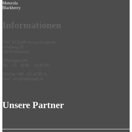
Motorola
Blackberry
Information
en
ONE REPAIR by savemyphone
Schulweg 25
20259 Hamburg
Öffnungszeiten:
Mo. - Fr.: 10:00 - 18:00 Uhr
Telefon: 040 - 55 44 86 11
Mail: info@onerepair.de
Unsere Partner