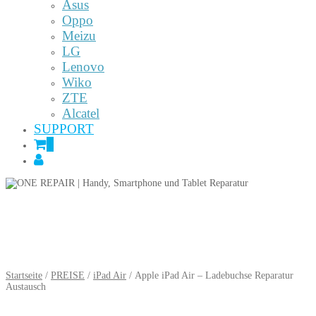
Asus
Oppo
Meizu
LG
Lenovo
Wiko
ZTE
Alcatel
SUPPORT
0
Startseite
/
PREISE
/
iPad Air
/ Apple iPad Air – Ladebuchse Reparatur
Austausch