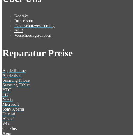
Kontakt
Impressum
Datenschutzverordnung
AGB
Versicherungsschäden
Reparatur Preise
Apple iPhone
Apple iPad
Samsung Phone
Samsung Tablet
HTC
LG
Nokia
Microsoft
Sony Xperia
Huawei
Alcatel
Wiko
OnePlus
Asus