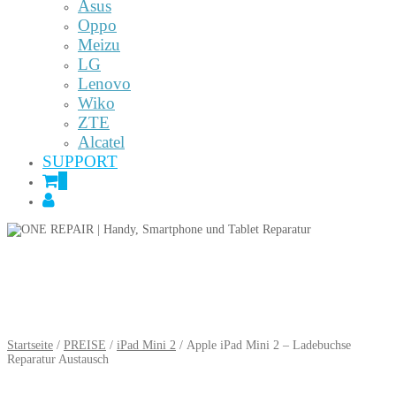
Asus
Oppo
Meizu
LG
Lenovo
Wiko
ZTE
Alcatel
SUPPORT
0
Startseite
/
PREISE
/
iPad Mini 2
/ Apple iPad Mini 2 – Ladebuchse
Reparatur Austausch