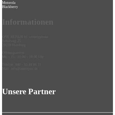
Motorola
Blackberry
Information
en
ONE REPAIR by savemyphone
Schulweg 25
20259 Hamburg
Öffnungszeiten:
Mo. - Fr.: 10:00 - 18:00 Uhr
Telefon: 040 - 55 44 86 11
Mail: info@onerepair.de
Unsere Partner