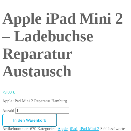
Apple iPad Mini 2
– Ladebuchse
Reparatur
Austausch
79,00
€
Apple iPad Mini 2 Reparatur Hamburg
Anzahl
In den Warenkorb
Artikelnummer:
670
Kategorien:
Apple
,
iPad
,
iPad Mini 2
Schlüsselworte: