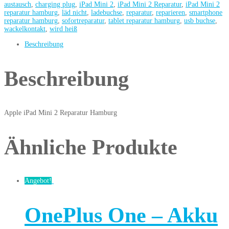
austausch
,
charging plug
,
iPad Mini 2
,
iPad Mini 2 Reparatur
,
iPad Mini 2
reparatur hamburg
,
läd nicht
,
ladebuchse
,
reparatur
,
reparieren
,
smartphone
reparatur hamburg
,
sofortreparatur
,
tablet reparatur hamburg
,
usb buchse
,
wackelkontakt
,
wird heiß
Beschreibung
Beschreibung
Apple iPad Mini 2 Reparatur Hamburg
Ähnliche Produkte
Angebot!
OnePlus One – Akku