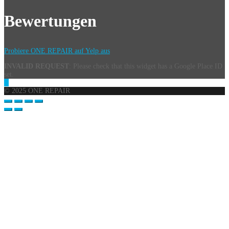
Bewertungen
Probiere ONE REPAIR auf Yelp aus
INVALID REQUEST
: Please check that this widget has a Google Place ID
set.
© 2025 ONE REPAIR