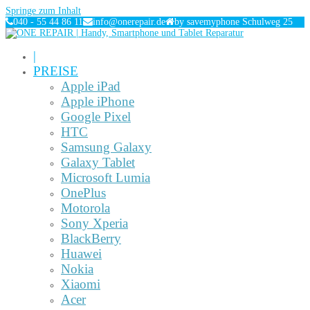
Springe zum Inhalt
040 - 55 44 86 11
info@onerepair.de
by savemyphone Schulweg 25
|
PREISE
Apple iPad
Apple iPhone
Google Pixel
HTC
Samsung Galaxy
Galaxy Tablet
Microsoft Lumia
OnePlus
Motorola
Sony Xperia
BlackBerry
Huawei
Nokia
Xiaomi
Acer