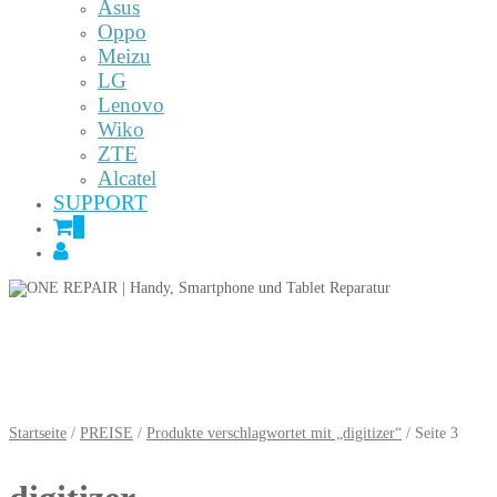
Asus
Oppo
Meizu
LG
Lenovo
Wiko
ZTE
Alcatel
SUPPORT
0
Startseite
/
PREISE
/
Produkte verschlagwortet mit „digitizer“
/ Seite 3