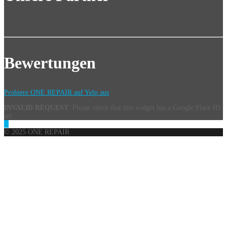
Bewertungen
Probiere ONE REPAIR auf Yelp aus
INVALID REQUEST
: Please check that this widget has a Google Place ID
set.
© 2025 ONE REPAIR