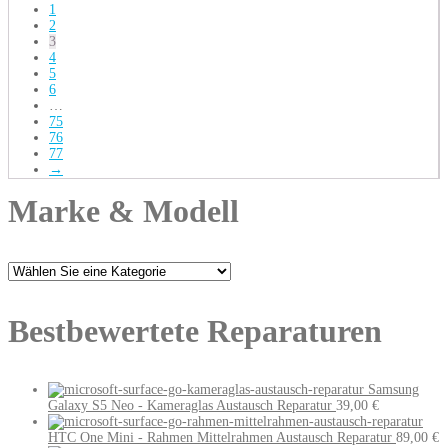
1
2
3
4
5
6
…
75
76
77
→
Marke & Modell
Bestbewertete Reparaturen
Samsung
Galaxy S5 Neo - Kameraglas Austausch Reparatur
39,00
€
HTC One Mini - Rahmen Mittelrahmen Austausch Reparatur
89,00
€