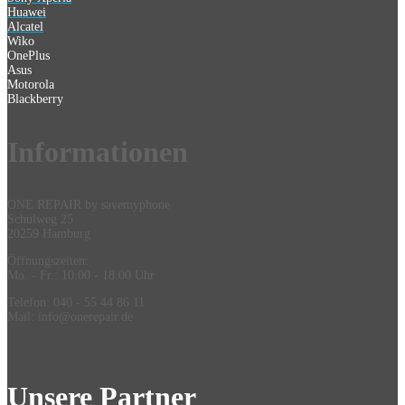
Huawei
Alcatel
Wiko
OnePlus
Asus
Motorola
Blackberry
Information
en
ONE REPAIR by savemyphone
Schulweg 25
20259 Hamburg
Öffnungszeiten:
Mo. - Fr.: 10:00 - 18:00 Uhr
Telefon: 040 - 55 44 86 11
Mail: info@onerepair.de
Unsere Partner