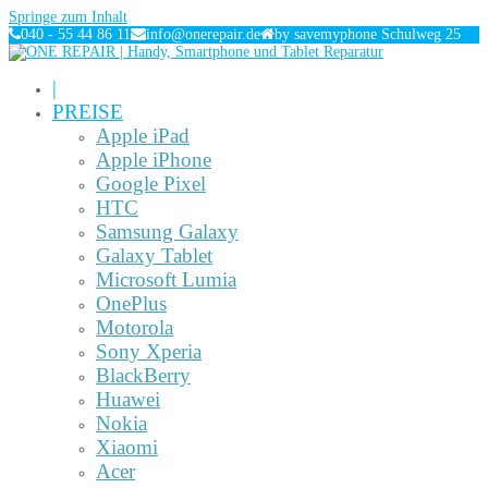
Springe zum Inhalt
040 - 55 44 86 11
info@onerepair.de
by savemyphone Schulweg 25
|
PREISE
Apple iPad
Apple iPhone
Google Pixel
HTC
Samsung Galaxy
Galaxy Tablet
Microsoft Lumia
OnePlus
Motorola
Sony Xperia
BlackBerry
Huawei
Nokia
Xiaomi
Acer