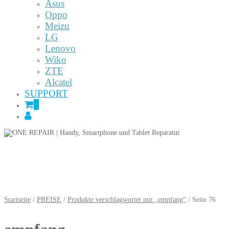
Asus
Oppo
Meizu
LG
Lenovo
Wiko
ZTE
Alcatel
SUPPORT
0
Startseite
/
PREISE
/
Produkte verschlagwortet mit „empfang“
/ Seite 76