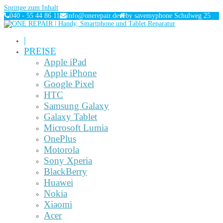
Springe zum Inhalt
040 - 55 44 86 11
info@onerepair.de
by savemyphone Schulweg 25
|
PREISE
Apple iPad
Apple iPhone
Google Pixel
HTC
Samsung Galaxy
Galaxy Tablet
Microsoft Lumia
OnePlus
Motorola
Sony Xperia
BlackBerry
Huawei
Nokia
Xiaomi
Acer