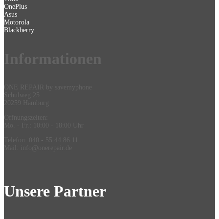
OnePlus
Asus
Motorola
Blackberry
Information
en
ONE REPAIR by savemyphone
Schulweg 25
20259 Hamburg
Öffnungszeiten:
Mo. - Fr.: 10:00 - 18:00 Uhr
Telefon: 040 - 55 44 86 11
Mail: info@onerepair.de
Unsere Partner