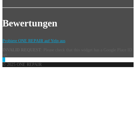
Bewertungen
Probiere ONE REPAIR auf Yelp aus
INVALID REQUEST
: Please check that this widget has a Google Place ID
set.
© 2025 ONE REPAIR