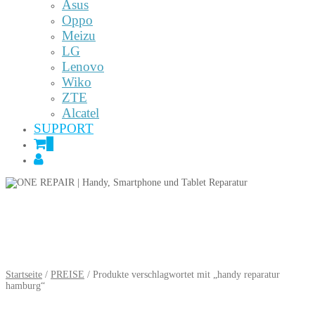
Asus
Oppo
Meizu
LG
Lenovo
Wiko
ZTE
Alcatel
SUPPORT
0
Startseite
/
PREISE
/ Produkte verschlagwortet mit „handy reparatur
hamburg“