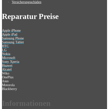
Versicherungsschäden
Reparatur Preise
Apple iPhone
Apple iPad
Samsung Phone
Samsung Tablet
HTC
LG
Nokia
Microsoft
Sony Xperia
Huawei
Alcatel
Wiko
OnePlus
Asus
Motorola
Blackberry
Information
en