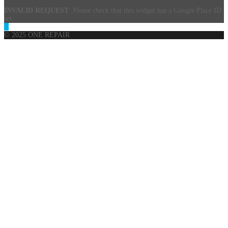
INVALID REQUEST
: Please check that this widget has a Google Place ID
set.
© 2025 ONE REPAIR