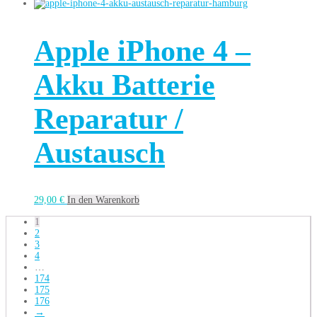
Apple iPhone 4 –
Akku Batterie
Reparatur /
Austausch
29,00
€
In den Warenkorb
1
2
3
4
…
174
175
176
→