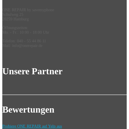
ONE REPAIR by savemyphone
Schulweg 25
20259 Hamburg
Öffnungszeiten:
Mo. - Fr.: 10:00 - 18:00 Uhr
Telefon: 040 - 55 44 86 11
Mail: info@onerepair.de
Unsere Partner
Bewertungen
Probiere ONE REPAIR auf Yelp aus