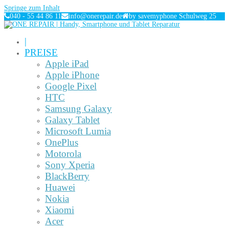
Springe zum Inhalt
040 - 55 44 86 11
info@onerepair.de
by savemyphone Schulweg 25
|
PREISE
Apple iPad
Apple iPhone
Google Pixel
HTC
Samsung Galaxy
Galaxy Tablet
Microsoft Lumia
OnePlus
Motorola
Sony Xperia
BlackBerry
Huawei
Nokia
Xiaomi
Acer