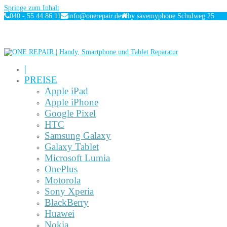
Springe zum Inhalt
040 - 55 44 86 11
info@onerepair.de
by savemyphone Schulweg 25
|
PREISE
Apple iPad
Apple iPhone
Google Pixel
HTC
Samsung Galaxy
Galaxy Tablet
Microsoft Lumia
OnePlus
Motorola
Sony Xperia
BlackBerry
Huawei
Nokia