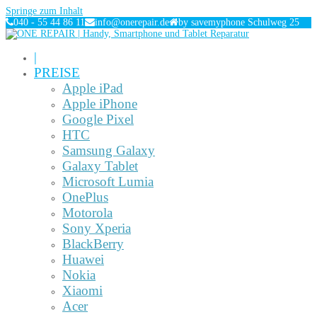
Springe zum Inhalt
040 - 55 44 86 11
info@onerepair.de
by savemyphone Schulweg 25
|
PREISE
Apple iPad
Apple iPhone
Google Pixel
HTC
Samsung Galaxy
Galaxy Tablet
Microsoft Lumia
OnePlus
Motorola
Sony Xperia
BlackBerry
Huawei
Nokia
Xiaomi
Acer