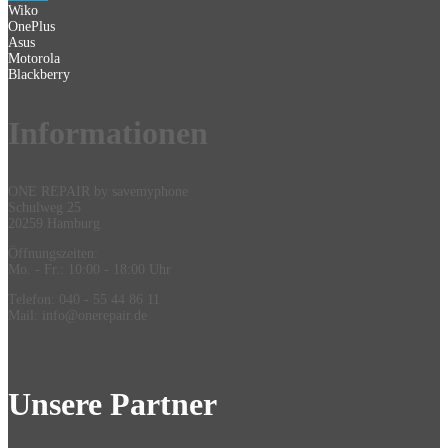
Wiko
OnePlus
Asus
Motorola
Blackberry
Information
en
ONE REPAIR by savemyphone
Schulweg 25
20259 Hamburg
Öffnungszeiten:
Mo. - Fr.: 10:00 - 18:00 Uhr
Telefon: 040 - 55 44 86 11
Mail: info@onerepair.de
Unsere Partner