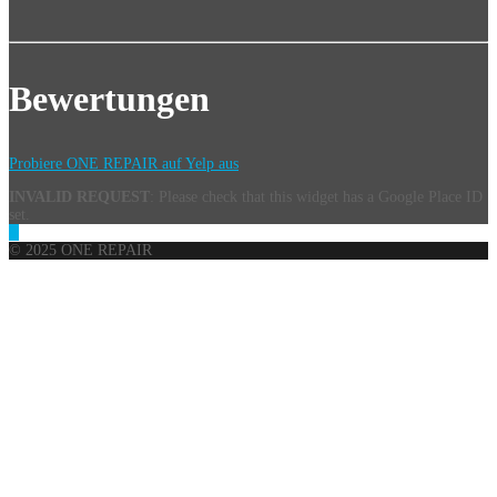
Bewertungen
Probiere ONE REPAIR auf Yelp aus
INVALID REQUEST
: Please check that this widget has a Google Place ID
set.
© 2025 ONE REPAIR