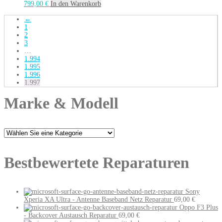
799,00
€
In den Warenkorb
←
1
2
3
…
1.994
1.995
1.996
1.997
Marke & Modell
Bestbewertete Reparaturen
Sony
Xperia XA Ultra - Antenne Baseband Netz Reparatur
69,00
€
Oppo F3 Plus
- Backcover Austausch Reparatur
69,00
€