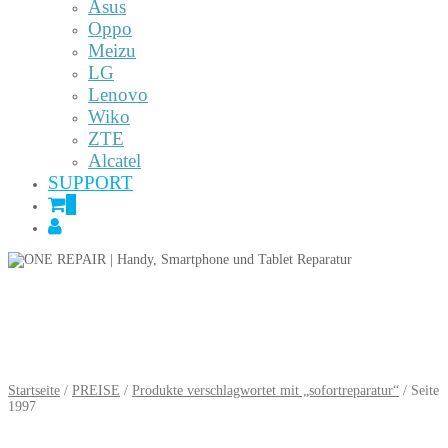
Asus
Oppo
Meizu
LG
Lenovo
Wiko
ZTE
Alcatel
SUPPORT
0
Startseite
/
PREISE
/
Produkte verschlagwortet mit „sofortreparatur“
/ Seite
1997