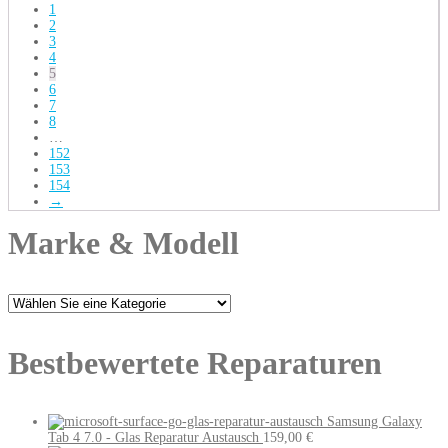
1
2
3
4
5
6
7
8
…
152
153
154
→
Marke & Modell
Bestbewertete Reparaturen
Samsung Galaxy
Tab 4 7.0 - Glas Reparatur Austausch
159,00
€