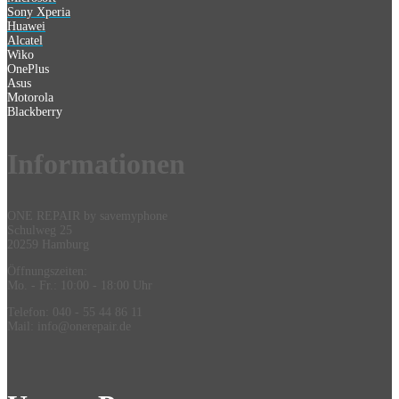
Sony Xperia
Huawei
Alcatel
Wiko
OnePlus
Asus
Motorola
Blackberry
Information
en
ONE REPAIR by savemyphone
Schulweg 25
20259 Hamburg
Öffnungszeiten:
Mo. - Fr.: 10:00 - 18:00 Uhr
Telefon: 040 - 55 44 86 11
Mail: info@onerepair.de