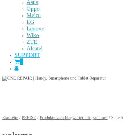
Asus
Oppo
Meizu
LG
Lenovo
Wiko
ZTE
Alcatel
SUPPORT
0
Startseite
/
PREISE
/
Produkte verschlagwortet mit „volume“
/ Seite 5