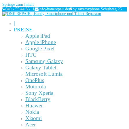
Springe zum Inhalt
040 - 55 44 86 11
info@onerepair.de
by savemyphone Schulweg 25
|
PREISE
Apple iPad
Apple iPhone
Google Pixel
HTC
Samsung Galaxy
Galaxy Tablet
Microsoft Lumia
OnePlus
Motorola
Sony Xperia
BlackBerry
Huawei
Nokia
Xiaomi
Acer