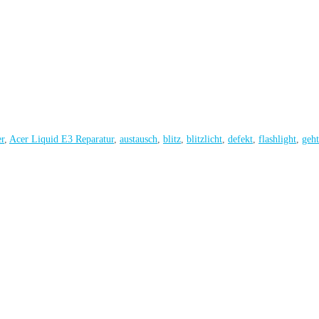
r
,
Acer Liquid E3 Reparatur
,
austausch
,
blitz
,
blitzlicht
,
defekt
,
flashlight
,
geht