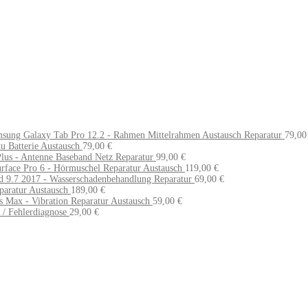
sung Galaxy Tab Pro 12.2 - Rahmen Mittelrahmen Austausch Reparatur
79,0
 Batterie Austausch
79,00
€
lus - Antenne Baseband Netz Reparatur
99,00
€
urface Pro 6 - Hörmuschel Reparatur Austausch
119,00
€
d 9.7 2017 - Wasserschadenbehandlung Reparatur
69,00
€
aratur Austausch
189,00
€
 Max - Vibration Reparatur Austausch
59,00
€
 / Fehlerdiagnose
29,00
€