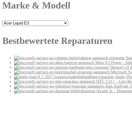
Marke & Modell
Bestbewertete Reparaturen
Sam
Moto E3 Power - Akku
Huawei G9 P
Microsoft S
Apple iPa
HTC U11+ - Glas Rep
Asus ZenFone 3s
Alcatel 3c - Diagnose