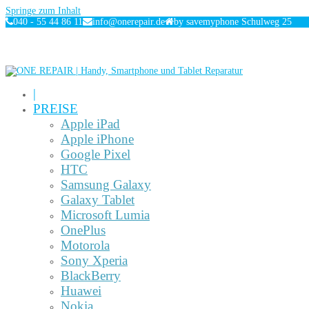
Springe zum Inhalt
040 - 55 44 86 11
info@onerepair.de
by savemyphone Schulweg 25
|
PREISE
Apple iPad
Apple iPhone
Google Pixel
HTC
Samsung Galaxy
Galaxy Tablet
Microsoft Lumia
OnePlus
Motorola
Sony Xperia
BlackBerry
Huawei
Nokia