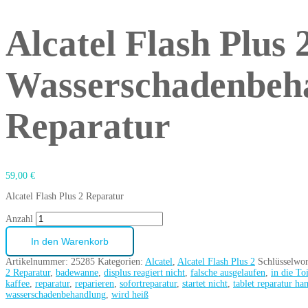
Alcatel Flash Plus 
Wasserschadenbeh
Reparatur
59,00
€
Alcatel Flash Plus 2 Reparatur
Anzahl
In den Warenkorb
Artikelnummer:
25285
Kategorien:
Alcatel
,
Alcatel Flash Plus 2
Schlüsselwor
2 Reparatur
,
badewanne
,
displus reagiert nicht
,
falsche ausgelaufen
,
in die Toi
kaffee
,
reparatur
,
reparieren
,
sofortreparatur
,
startet nicht
,
tablet reparatur h
wasserschadenbehandlung
,
wird heiß