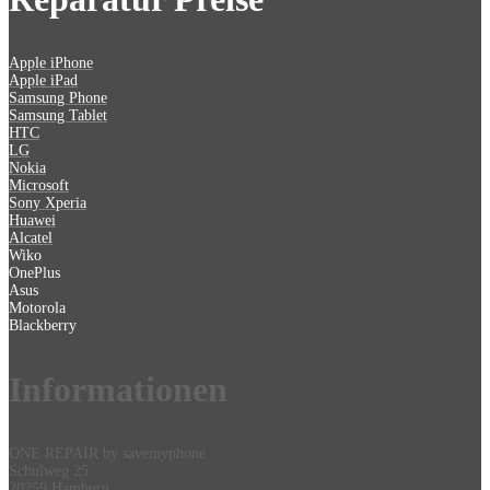
Apple iPhone
Apple iPad
Samsung Phone
Samsung Tablet
HTC
LG
Nokia
Microsoft
Sony Xperia
Huawei
Alcatel
Wiko
OnePlus
Asus
Motorola
Blackberry
Information
en
ONE REPAIR by savemyphone
Schulweg 25
20259 Hamburg