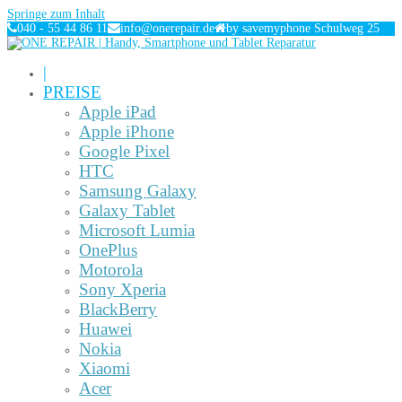
Springe zum Inhalt
040 - 55 44 86 11
info@onerepair.de
by savemyphone Schulweg 25
|
PREISE
Apple iPad
Apple iPhone
Google Pixel
HTC
Samsung Galaxy
Galaxy Tablet
Microsoft Lumia
OnePlus
Motorola
Sony Xperia
BlackBerry
Huawei
Nokia
Xiaomi
Acer