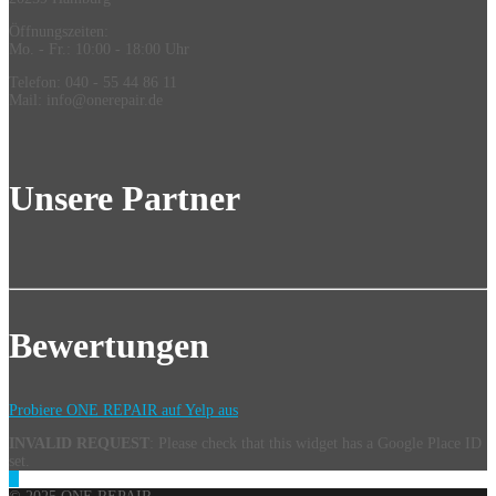
Öffnungszeiten:
Mo. - Fr.: 10:00 - 18:00 Uhr
Telefon: 040 - 55 44 86 11
Mail: info@onerepair.de
Unsere Partner
Bewertungen
Probiere ONE REPAIR auf Yelp aus
INVALID REQUEST
: Please check that this widget has a Google Place ID
set.