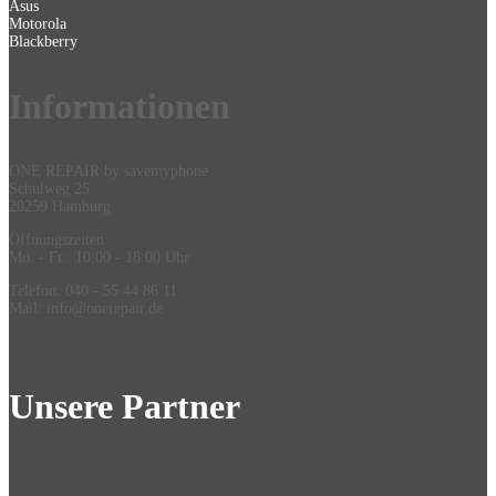
Asus
Motorola
Blackberry
Information
en
ONE REPAIR by savemyphone
Schulweg 25
20259 Hamburg
Öffnungszeiten:
Mo. - Fr.: 10:00 - 18:00 Uhr
Telefon: 040 - 55 44 86 11
Mail: info@onerepair.de
Unsere Partner