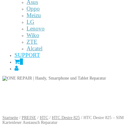
Asus
Oppo
Meizu
LG
Lenovo
Wiko
ZTE
Alcatel
SUPPORT
0
Startseite
/
PREISE
/
HTC
/
HTC Desire 825
/ HTC Desire 825 – SIM
Kartenleser Austausch Reparatur