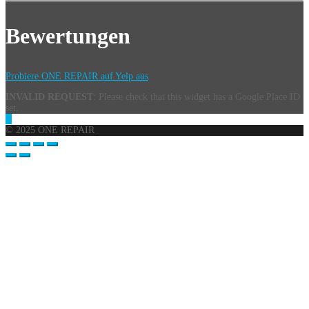
Bewertungen
Probiere ONE REPAIR auf Yelp aus
INVALID REQUEST
: Please check that this widget has a Google Place ID
set.
© 2025 ONE REPAIR