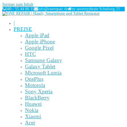
Springe zum Inhalt
040 - 55 44 86 11
info@onerepair.de
by savemyphone Schulweg 25
|
PREISE
Apple iPad
Apple iPhone
Google Pixel
HTC
Samsung Galaxy
Galaxy Tablet
Microsoft Lumia
OnePlus
Motorola
Sony Xperia
BlackBerry
Huawei
Nokia
Xiaomi
Acer