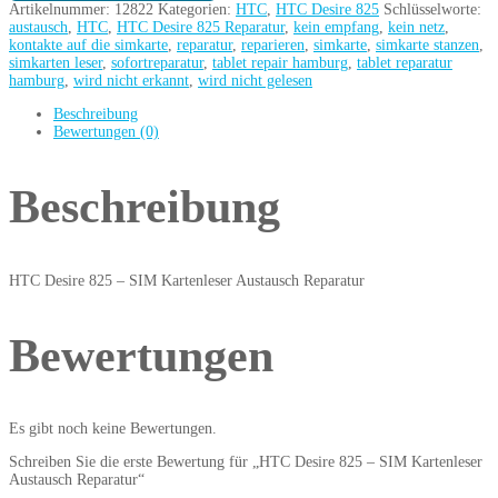
Artikelnummer:
12822
Kategorien:
HTC
,
HTC Desire 825
Schlüsselworte:
austausch
,
HTC
,
HTC Desire 825 Reparatur
,
kein empfang
,
kein netz
,
kontakte auf die simkarte
,
reparatur
,
reparieren
,
simkarte
,
simkarte stanzen
,
simkarten leser
,
sofortreparatur
,
tablet repair hamburg
,
tablet reparatur
hamburg
,
wird nicht erkannt
,
wird nicht gelesen
Beschreibung
Bewertungen (0)
Beschreibung
HTC Desire 825 – SIM Kartenleser Austausch Reparatur
Bewertungen
Es gibt noch keine Bewertungen.
Schreiben Sie die erste Bewertung für „HTC Desire 825 – SIM Kartenleser
Austausch Reparatur“