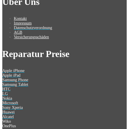
Über Uns
Kontakt
Impressum
Datenschutzverordnung
AGB
Versicherungsschäden
Reparatur Preise
Apple iPhone
Apple iPad
Samsung Phone
Samsung Tablet
HTC
LG
Nokia
Microsoft
Sony Xperia
Huawei
Alcatel
Wiko
OnePlus