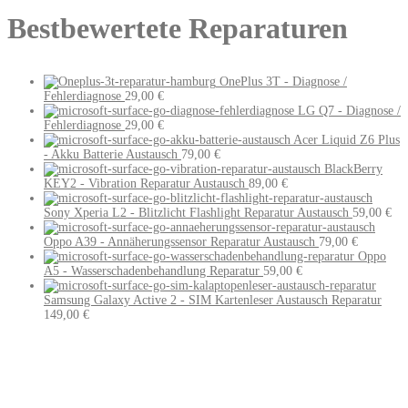
Bestbewertete Reparaturen
OnePlus 3T - Diagnose /
Fehlerdiagnose
29,00
€
LG Q7 - Diagnose /
Fehlerdiagnose
29,00
€
Acer Liquid Z6 Plus
- Akku Batterie Austausch
79,00
€
BlackBerry
KEY2 - Vibration Reparatur Austausch
89,00
€
Sony Xperia L2 - Blitzlicht Flashlight Reparatur Austausch
59,00
€
Oppo A39 - Annäherungssensor Reparatur Austausch
79,00
€
Oppo
A5 - Wasserschadenbehandlung Reparatur
59,00
€
Samsung Galaxy Active 2 - SIM Kartenleser Austausch Reparatur
149,00
€