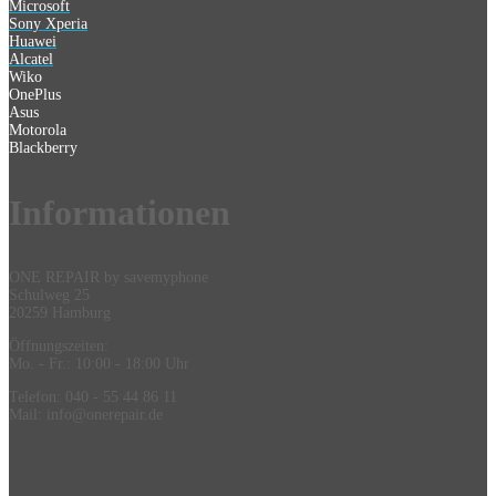
Microsoft
Sony Xperia
Huawei
Alcatel
Wiko
OnePlus
Asus
Motorola
Blackberry
Information
en
ONE REPAIR by savemyphone
Schulweg 25
20259 Hamburg
Öffnungszeiten:
Mo. - Fr.: 10:00 - 18:00 Uhr
Telefon: 040 - 55 44 86 11
Mail: info@onerepair.de