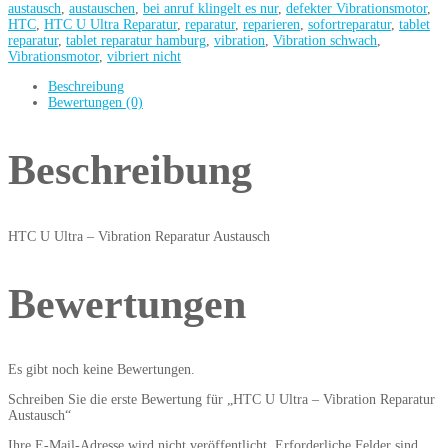
austausch
,
austauschen
,
bei anruf klingelt es nur
,
defekter Vibrationsmotor
,
HTC
,
HTC U Ultra Reparatur
,
reparatur
,
reparieren
,
sofortreparatur
,
tablet
reparatur
,
tablet reparatur hamburg
,
vibration
,
Vibration schwach
,
Vibrationsmotor
,
vibriert nicht
Beschreibung
Bewertungen (0)
Beschreibung
HTC U Ultra – Vibration Reparatur Austausch
Bewertungen
Es gibt noch keine Bewertungen.
Schreiben Sie die erste Bewertung für „HTC U Ultra – Vibration Reparatur
Austausch“
Ihre E-Mail-Adresse wird nicht veröffentlicht.
Erforderliche Felder sind