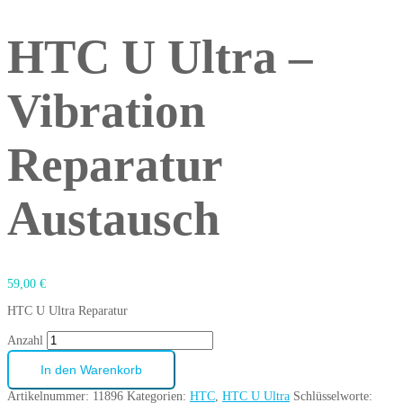
HTC U Ultra –
Vibration
Reparatur
Austausch
59,00
€
HTC U Ultra Reparatur
Anzahl
In den Warenkorb
Artikelnummer:
11896
Kategorien:
HTC
,
HTC U Ultra
Schlüsselworte: