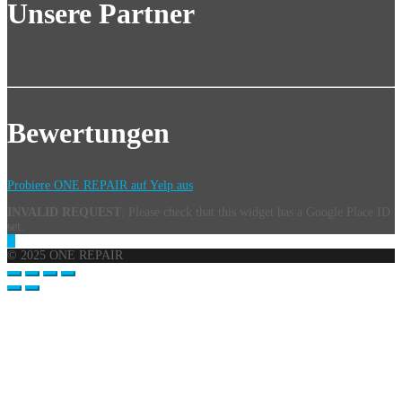
Unsere Partner
Bewertungen
Probiere ONE REPAIR auf Yelp aus
INVALID REQUEST
: Please check that this widget has a Google Place ID
set.
© 2025 ONE REPAIR