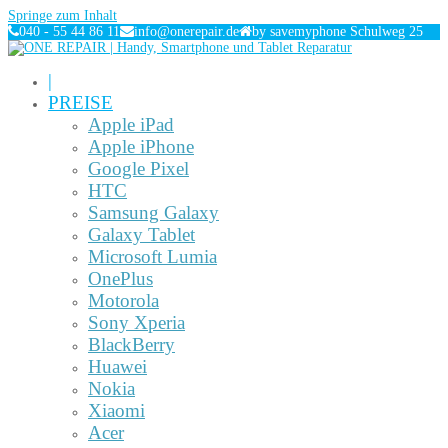
Springe zum Inhalt
040 - 55 44 86 11
info@onerepair.de
by savemyphone Schulweg 25
|
PREISE
Apple iPad
Apple iPhone
Google Pixel
HTC
Samsung Galaxy
Galaxy Tablet
Microsoft Lumia
OnePlus
Motorola
Sony Xperia
BlackBerry
Huawei
Nokia
Xiaomi
Acer