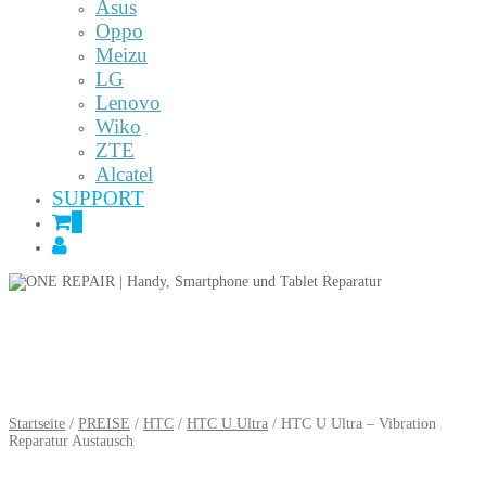
Asus
Oppo
Meizu
LG
Lenovo
Wiko
ZTE
Alcatel
SUPPORT
0
Startseite
/
PREISE
/
HTC
/
HTC U Ultra
/ HTC U Ultra – Vibration
Reparatur Austausch