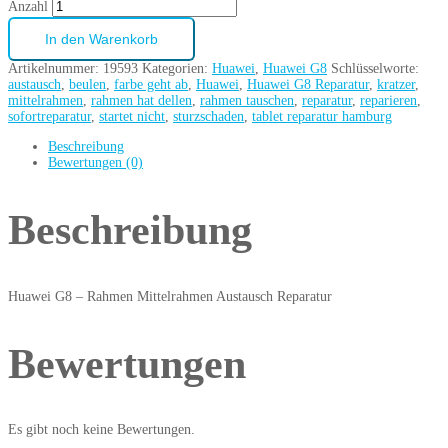
Anzahl
In den Warenkorb
Artikelnummer:
19593
Kategorien:
Huawei
,
Huawei G8
Schlüsselworte:
austausch
,
beulen
,
farbe geht ab
,
Huawei
,
Huawei G8 Reparatur
,
kratzer
,
mittelrahmen
,
rahmen hat dellen
,
rahmen tauschen
,
reparatur
,
reparieren
,
sofortreparatur
,
startet nicht
,
sturzschaden
,
tablet reparatur hamburg
Beschreibung
Bewertungen (0)
Beschreibung
Huawei G8 – Rahmen Mittelrahmen Austausch Reparatur
Bewertungen
Es gibt noch keine Bewertungen.