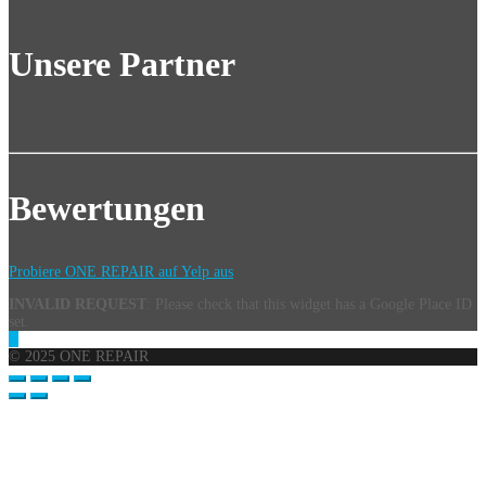
Unsere Partner
Bewertungen
Probiere ONE REPAIR auf Yelp aus
INVALID REQUEST
: Please check that this widget has a Google Place ID
set.
© 2025 ONE REPAIR