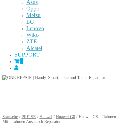
Asus
Oppo
Meizu
LG
Lenovo
Wiko
ZTE
Alcatel
SUPPORT
0
Startseite
/
PREISE
/
Huawei
/
Huawei G8
/ Huawei G8 – Rahmen
Mittelrahmen Austausch Reparatur