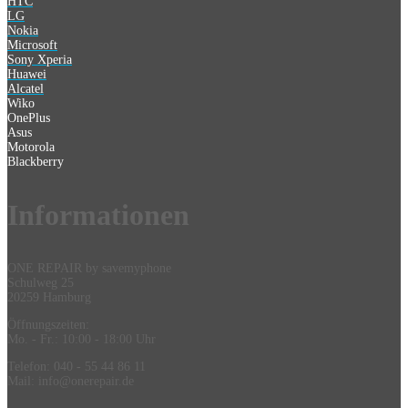
HTC
LG
Nokia
Microsoft
Sony Xperia
Huawei
Alcatel
Wiko
OnePlus
Asus
Motorola
Blackberry
Information
en
ONE REPAIR by savemyphone
Schulweg 25
20259 Hamburg
Öffnungszeiten:
Mo. - Fr.: 10:00 - 18:00 Uhr
Telefon: 040 - 55 44 86 11
Mail: info@onerepair.de