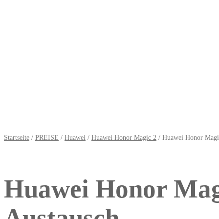
Startseite
/
PREISE
/
Huawei
/
Huawei Honor Magic 2
/ Huawei Honor Magic
Huawei Honor Magi
Austausch