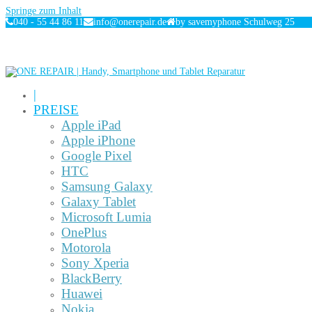
Springe zum Inhalt
040 - 55 44 86 11
info@onerepair.de
by savemyphone Schulweg 25
|
PREISE
Apple iPad
Apple iPhone
Google Pixel
HTC
Samsung Galaxy
Galaxy Tablet
Microsoft Lumia
OnePlus
Motorola
Sony Xperia
BlackBerry
Huawei
Nokia