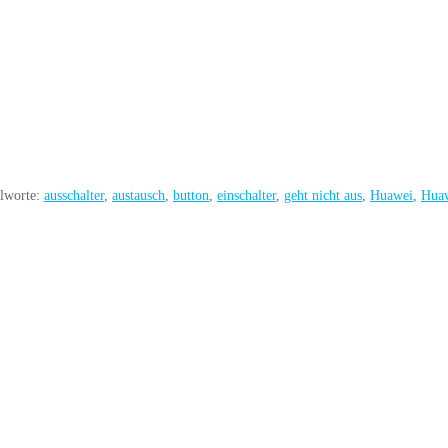
elworte:
ausschalter
,
austausch
,
button
,
einschalter
,
geht nicht aus
,
Huawei
,
Huaw