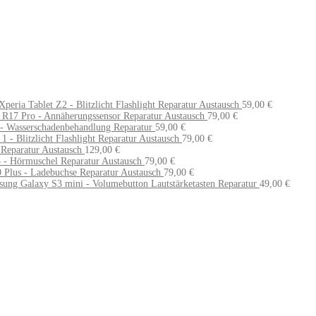
peria Tablet Z2 - Blitzlicht Flashlight Reparatur Austausch
59,00
€
R17 Pro - Annäherungssensor Reparatur Austausch
79,00
€
- Wasserschadenbehandlung Reparatur
59,00
€
1 - Blitzlicht Flashlight Reparatur Austausch
79,00
€
 Reparatur Austausch
129,00
€
 - Hörmuschel Reparatur Austausch
79,00
€
Plus - Ladebuchse Reparatur Austausch
79,00
€
ung Galaxy S3 mini - Volumebutton Lautstärketasten Reparatur
49,00
€