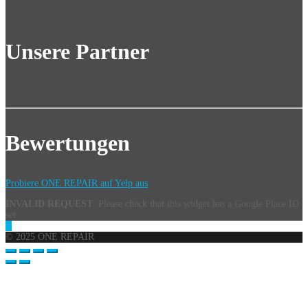
Unsere Partner
Bewertungen
Probiere ONE REPAIR auf Yelp aus
INVALID REQUEST
: Please check that this widget has a Google Place ID
set.
© 2025 ONE REPAIR