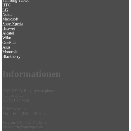
Samsung Tablet
HTC
LG
Nokia
Microsoft
Sony Xperia
Huawei
Alcatel
Wiko
OnePlus
Asus
Motorola
Blackberry
Information
en
ONE REPAIR by savemyphone
Schulweg 25
20259 Hamburg
Öffnungszeiten:
Mo. - Fr.: 10:00 - 18:00 Uhr
Telefon: 040 - 55 44 86 11
Mail: info@onerepair.de