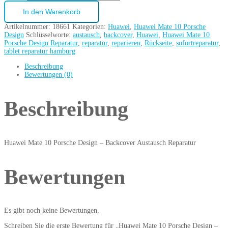
In den Warenkorb
Artikelnummer:
18661
Kategorien:
Huawei
,
Huawei Mate 10 Porsche
Design
Schlüsselworte:
austausch
,
backcover
,
Huawei
,
Huawei Mate 10
Porsche Design Reparatur
,
reparatur
,
reparieren
,
Rückseite
,
sofortreparatur
,
tablet reparatur hamburg
Beschreibung
Bewertungen (0)
Beschreibung
Huawei Mate 10 Porsche Design – Backcover Austausch Reparatur
Bewertungen
Es gibt noch keine Bewertungen.
Schreiben Sie die erste Bewertung für „Huawei Mate 10 Porsche Design –