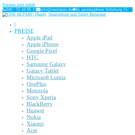
Springe zum Inhalt
040 - 55 44 86 11
info@onerepair.de
by savemyphone Schulweg 25
|
PREISE
Apple iPad
Apple iPhone
Google Pixel
HTC
Samsung Galaxy
Galaxy Tablet
Microsoft Lumia
OnePlus
Motorola
Sony Xperia
BlackBerry
Huawei
Nokia
Xiaomi
Acer