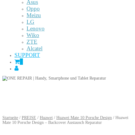
Asus
Oppo
Meizu
LG
Lenovo
Wiko
ZTE
Alcatel
SUPPORT
0
Startseite
/
PREISE
/
Huawei
/
Huawei Mate 10 Porsche Design
/ Huawei
Mate 10 Porsche Design – Backcover Austausch Reparatur