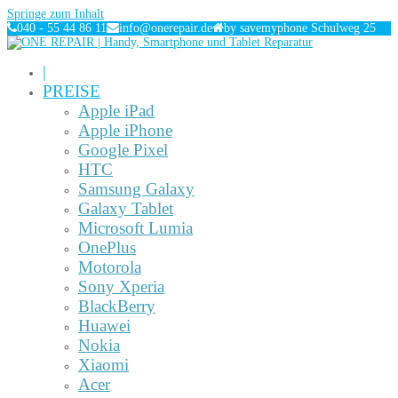
Springe zum Inhalt
040 - 55 44 86 11
info@onerepair.de
by savemyphone Schulweg 25
|
PREISE
Apple iPad
Apple iPhone
Google Pixel
HTC
Samsung Galaxy
Galaxy Tablet
Microsoft Lumia
OnePlus
Motorola
Sony Xperia
BlackBerry
Huawei
Nokia
Xiaomi
Acer