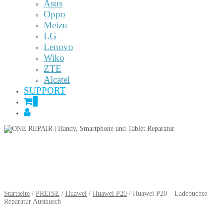
Asus
Oppo
Meizu
LG
Lenovo
Wiko
ZTE
Alcatel
SUPPORT
0
Startseite
/
PREISE
/
Huawei
/
Huawei P20
/ Huawei P20 – Ladebuchse
Reparatur Austausch