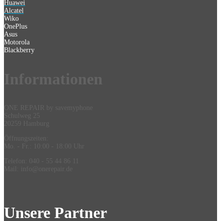
Huawei
Alcatel
Wiko
OnePlus
Asus
Motorola
Blackberry
Information
en
ONE REPAIR by savemyphone
Schulweg 25
20259 Hamburg
Öffnungszeiten:
Mo. - Fr.: 10:00 - 18:00 Uhr
Telefon: 040 - 55 44 86 11
Mail: info@onerepair.de
Unsere Partner