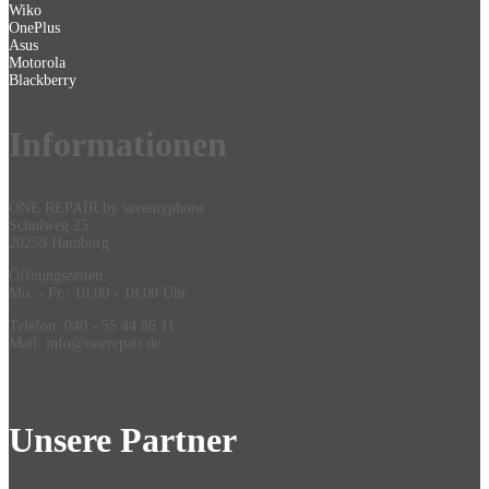
Wiko
OnePlus
Asus
Motorola
Blackberry
Information
en
ONE REPAIR by savemyphone
Schulweg 25
20259 Hamburg
Öffnungszeiten:
Mo. - Fr.: 10:00 - 18:00 Uhr
Telefon: 040 - 55 44 86 11
Mail: info@onerepair.de
Unsere Partner