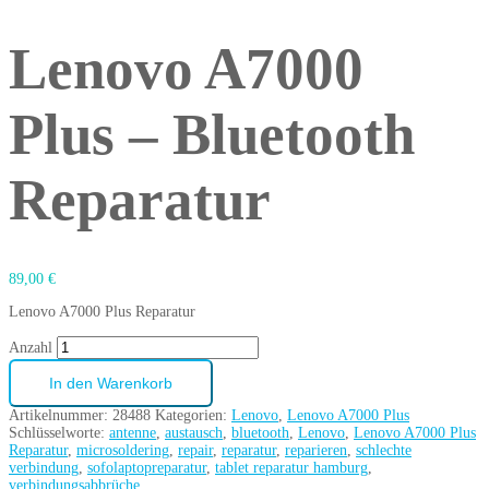
Lenovo A7000
Plus – Bluetooth
Reparatur
89,00
€
Lenovo A7000 Plus Reparatur
Anzahl
In den Warenkorb
Artikelnummer:
28488
Kategorien:
Lenovo
,
Lenovo A7000 Plus
Schlüsselworte:
antenne
,
austausch
,
bluetooth
,
Lenovo
,
Lenovo A7000 Plus
Reparatur
,
microsoldering
,
repair
,
reparatur
,
reparieren
,
schlechte
verbindung
,
sofolaptopreparatur
,
tablet reparatur hamburg
,
verbindungsabbrüche