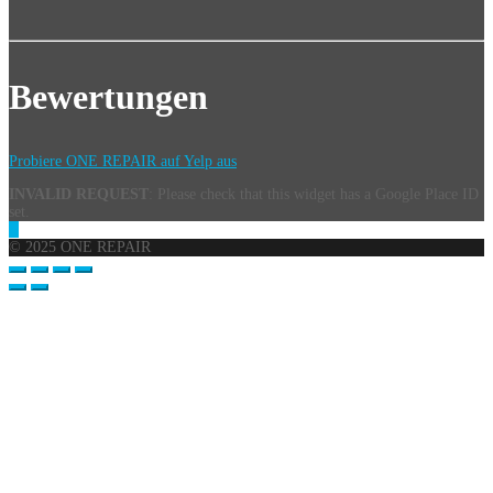
Bewertungen
Probiere ONE REPAIR auf Yelp aus
INVALID REQUEST
: Please check that this widget has a Google Place ID
set.
© 2025 ONE REPAIR