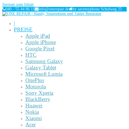
Springe zum Inhalt
040 - 55 44 86 11
info@onerepair.de
by savemyphone Schulweg 25
|
PREISE
Apple iPad
Apple iPhone
Google Pixel
HTC
Samsung Galaxy
Galaxy Tablet
Microsoft Lumia
OnePlus
Motorola
Sony Xperia
BlackBerry
Huawei
Nokia
Xiaomi
Acer