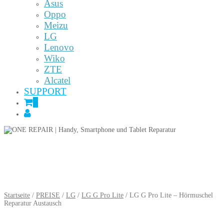
Asus
Oppo
Meizu
LG
Lenovo
Wiko
ZTE
Alcatel
SUPPORT
0
Startseite
/
PREISE
/
LG
/
LG G Pro Lite
/ LG G Pro Lite – Hörmuschel
Reparatur Austausch