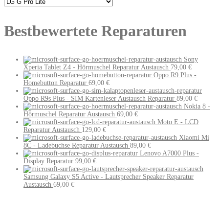
Bestbewertete Reparaturen
Sony
Xperia Tablet Z4 - Hörmuschel Reparatur Austausch
79,00
€
Oppo R9 Plus -
Homebutton Reparatur
69,00
€
Oppo R9s Plus - SIM Kartenleser Austausch Reparatur
89,00
€
Nokia 8 -
Hörmuschel Reparatur Austausch
69,00
€
Moto E - LCD
Reparatur Austausch
129,00
€
Xiaomi Mi
8C - Ladebuchse Reparatur Austausch
89,00
€
Lenovo A7000 Plus -
Display Reparatur
99,00
€
Samsung Galaxy S5 Active - Lautsprecher Speaker Reparatur
Austausch
69,00
€