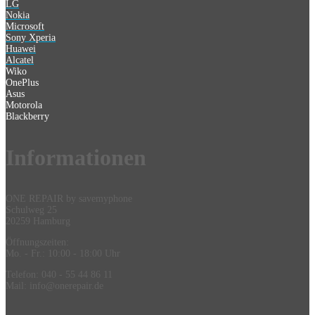
LG
Nokia
Microsoft
Sony Xperia
Huawei
Alcatel
Wiko
OnePlus
Asus
Motorola
Blackberry
Information
en
ONE REPAIR by savemyphone
Schulweg 25
20259 Hamburg
Öffnungszeiten:
Mo. - Fr.: 10:00 - 18:00 Uhr
Telefon: 040 - 55 44 86 11
Mail: info@onerepair.de