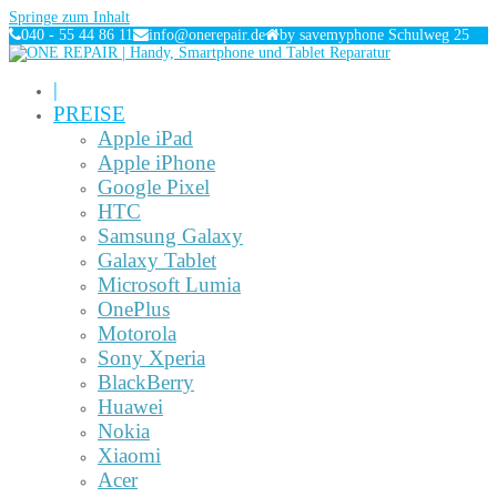
Springe zum Inhalt
040 - 55 44 86 11
info@onerepair.de
by savemyphone Schulweg 25
|
PREISE
Apple iPad
Apple iPhone
Google Pixel
HTC
Samsung Galaxy
Galaxy Tablet
Microsoft Lumia
OnePlus
Motorola
Sony Xperia
BlackBerry
Huawei
Nokia
Xiaomi
Acer