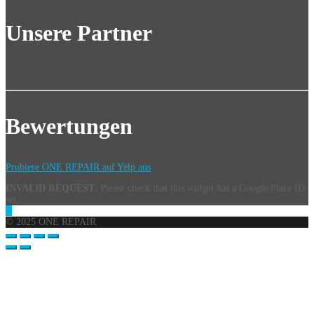
Unsere Partner
Bewertungen
Probiere ONE REPAIR auf Yelp aus
INVALID REQUEST
: Please check that this widget has a Google Place ID
set.
© 2025 ONE REPAIR