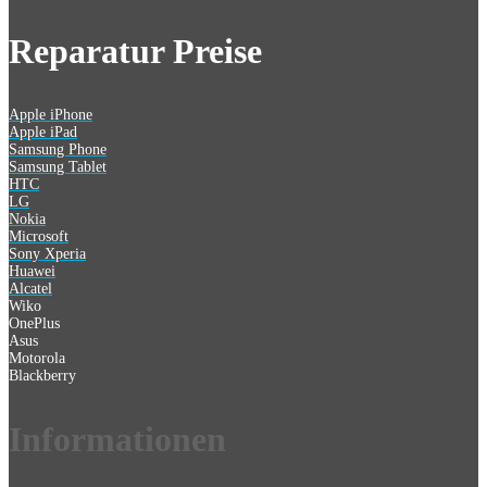
Reparatur Preise
Apple iPhone
Apple iPad
Samsung Phone
Samsung Tablet
HTC
LG
Nokia
Microsoft
Sony Xperia
Huawei
Alcatel
Wiko
OnePlus
Asus
Motorola
Blackberry
Information
en