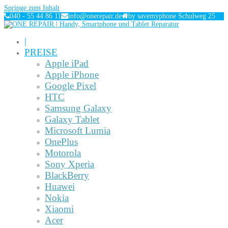
Springe zum Inhalt
040 - 55 44 86 11
info@onerepair.de
by savemyphone Schulweg 25
|
PREISE
Apple iPad
Apple iPhone
Google Pixel
HTC
Samsung Galaxy
Galaxy Tablet
Microsoft Lumia
OnePlus
Motorola
Sony Xperia
BlackBerry
Huawei
Nokia
Xiaomi
Acer