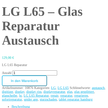
LG L65 – Glas
Reparatur
Austausch
129,00
€
LG L65 Reparatur
Anzahl
In den Warenkorb
Artikelnummer:
10876
Kategorien:
LG
,
LG L65
Schlüsselworte:
austausch
,
digitizer
,
display
,
display riss
,
displayreparatur
,
glas
,
glas gesplittert
,
glasscheibe
,
lg
,
LG L65 Reparatur
,
repair
,
reparatur
,
reparieren
,
sofortreparatur
,
spider app
,
sturzschaden
,
tablet reparatur hamburg
Beschreibung