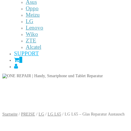
Asus
Oppo
Meizu
LG
Lenovo
Wiko
ZTE
Alcatel
SUPPORT
0
Startseite
/
PREISE
/
LG
/
LG L65
/ LG L65 – Glas Reparatur Austausch