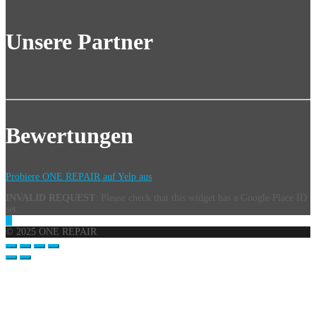
Unsere Partner
Bewertungen
Probiere ONE REPAIR auf Yelp aus
INVALID REQUEST
: Please check that this widget has a Google Place ID
set.
© 2025 ONE REPAIR