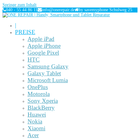
Springe zum Inhalt
040 - 55 44 86 11
info@onerepair.de
by savemyphone Schulweg 25
|
PREISE
Apple iPad
Apple iPhone
Google Pixel
HTC
Samsung Galaxy
Galaxy Tablet
Microsoft Lumia
OnePlus
Motorola
Sony Xperia
BlackBerry
Huawei
Nokia
Xiaomi
Acer