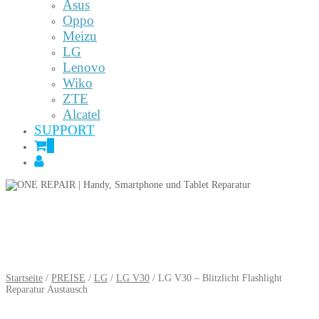
Asus
Oppo
Meizu
LG
Lenovo
Wiko
ZTE
Alcatel
SUPPORT
0
Startseite
/
PREISE
/
LG
/
LG V30
/ LG V30 – Blitzlicht Flashlight
Reparatur Austausch