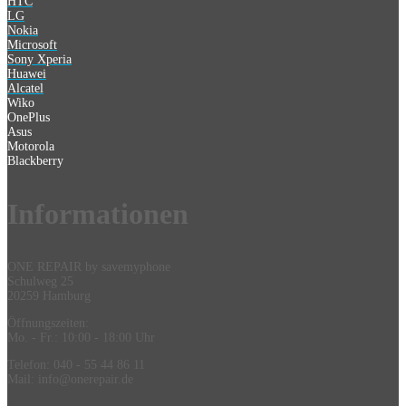
HTC
LG
Nokia
Microsoft
Sony Xperia
Huawei
Alcatel
Wiko
OnePlus
Asus
Motorola
Blackberry
Information
en
ONE REPAIR by savemyphone
Schulweg 25
20259 Hamburg
Öffnungszeiten:
Mo. - Fr.: 10:00 - 18:00 Uhr
Telefon: 040 - 55 44 86 11
Mail: info@onerepair.de