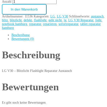
Anzahl
In den Warenkorb
Artikelnummer:
11536
Kategorien:
LG
,
LG V30
Schlüsselworte:
austausch
,
blitz
,
blitzlicht
,
defekt
,
flashlight
,
geht nicht
,
lg
,
LG V30 Reparatur
,
light
,
notebook hamburg
,
reparatur
,
reparieren
,
sofortreparatur
,
tablet reparatur
hamburg
Beschreibung
Bewertungen (0)
Beschreibung
LG V30 – Blitzlicht Flashlight Reparatur Austausch
Bewertungen
Es gibt noch keine Bewertungen.