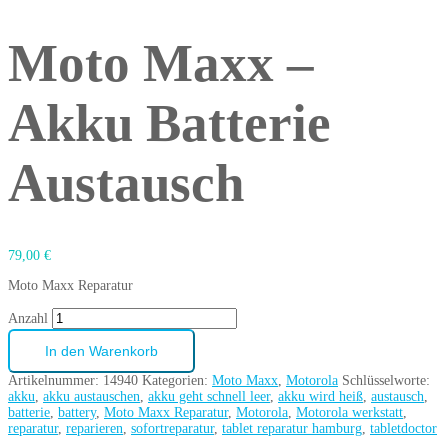
Moto Maxx –
Akku Batterie
Austausch
79,00
€
Moto Maxx Reparatur
Anzahl
In den Warenkorb
Artikelnummer:
14940
Kategorien:
Moto Maxx
,
Motorola
Schlüsselworte:
akku
,
akku austauschen
,
akku geht schnell leer
,
akku wird heiß
,
austausch
,
batterie
,
battery
,
Moto Maxx Reparatur
,
Motorola
,
Motorola werkstatt
,
reparatur
,
reparieren
,
sofortreparatur
,
tablet reparatur hamburg
,
tabletdoctor