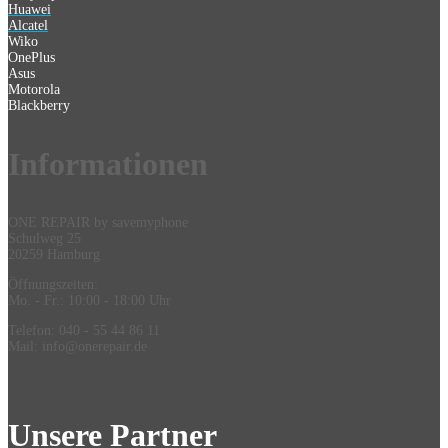
Huawei
Alcatel
Wiko
OnePlus
Asus
Motorola
Blackberry
Information
en
ONE REPAIR by savemyphone
Schulweg 25
20259 Hamburg
Öffnungszeiten:
Mo. - Fr.: 10:00 - 18:00 Uhr
Telefon: 040 - 55 44 86 11
Mail: info@onerepair.de
Unsere Partner