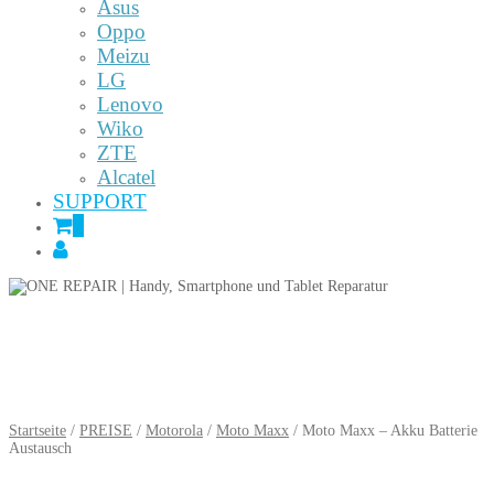
Asus
Oppo
Meizu
LG
Lenovo
Wiko
ZTE
Alcatel
SUPPORT
0
Startseite
/
PREISE
/
Motorola
/
Moto Maxx
/ Moto Maxx – Akku Batterie
Austausch