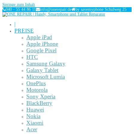
Springe zum Inhalt
040 - 55 44 86 11
info@onerepair.de
by savemyphone Schulweg 25
|
PREISE
Apple iPad
Apple iPhone
Google Pixel
HTC
Samsung Galaxy
Galaxy Tablet
Microsoft Lumia
OnePlus
Motorola
Sony Xperia
BlackBerry
Huawei
Nokia
Xiaomi
Acer