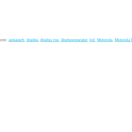
orte:
austausch
,
displus
,
displus riss
,
displusreparatur
,
lcd
,
Motorola
,
Motorola