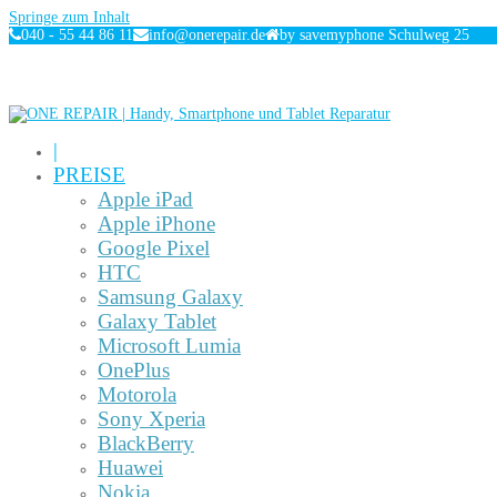
Springe zum Inhalt
040 - 55 44 86 11
info@onerepair.de
by savemyphone Schulweg 25
|
PREISE
Apple iPad
Apple iPhone
Google Pixel
HTC
Samsung Galaxy
Galaxy Tablet
Microsoft Lumia
OnePlus
Motorola
Sony Xperia
BlackBerry
Huawei
Nokia