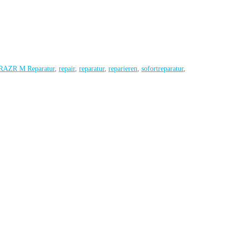
 RAZR M Reparatur
,
repair
,
reparatur
,
reparieren
,
sofortreparatur
,