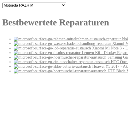
Bestbewertete Reparaturen
Nok
Xiaomi M
Xiaomi Mi Note 3 - L
Lenovo K6 - Display Repara
Samsung Gal
HTC One M
Huawei Y5 2017 - Akk
ZTE Blade V