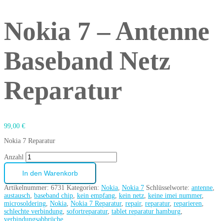
Nokia 7 – Antenne
Baseband Netz
Reparatur
99,00
€
Nokia 7 Reparatur
Anzahl
In den Warenkorb
Artikelnummer:
6731
Kategorien:
Nokia
,
Nokia 7
Schlüsselworte:
antenne
,
austausch
,
baseband chip
,
kein empfang
,
kein netz
,
keine imei nummer
,
microsoldering
,
Nokia
,
Nokia 7 Reparatur
,
repair
,
reparatur
,
reparieren
,
schlechte verbindung
,
sofortreparatur
,
tablet reparatur hamburg
,
verbindungsabbrüche