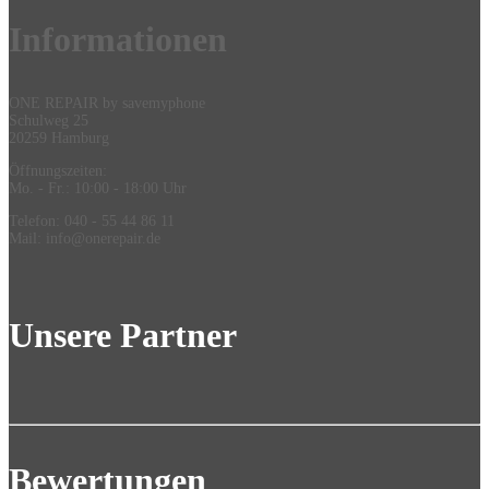
Information
en
ONE REPAIR by savemyphone
Schulweg 25
20259 Hamburg
Öffnungszeiten:
Mo. - Fr.: 10:00 - 18:00 Uhr
Telefon: 040 - 55 44 86 11
Mail: info@onerepair.de
Unsere Partner
Bewertungen