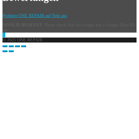
Probiere ONE REPAIR auf Yelp aus
INVALID REQUEST
: Please check that this widget has a Google Place ID
set.
© 2025 ONE REPAIR