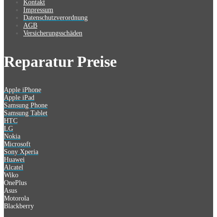
Kontakt
Impressum
Datenschutzverordnung
AGB
Versicherungsschäden
Reparatur Preise
Apple iPhone
Apple iPad
Samsung Phone
Samsung Tablet
HTC
LG
Nokia
Microsoft
Sony Xperia
Huawei
Alcatel
Wiko
OnePlus
Asus
Motorola
Blackberry