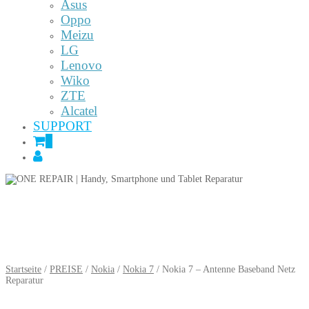
Asus
Oppo
Meizu
LG
Lenovo
Wiko
ZTE
Alcatel
SUPPORT
0
Startseite
/
PREISE
/
Nokia
/
Nokia 7
/ Nokia 7 – Antenne Baseband Netz
Reparatur