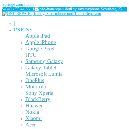
Springe zum Inhalt
040 - 55 44 86 11
info@onerepair.de
by savemyphone Schulweg 25
|
PREISE
Apple iPad
Apple iPhone
Google Pixel
HTC
Samsung Galaxy
Galaxy Tablet
Microsoft Lumia
OnePlus
Motorola
Sony Xperia
BlackBerry
Huawei
Nokia
Xiaomi
Acer