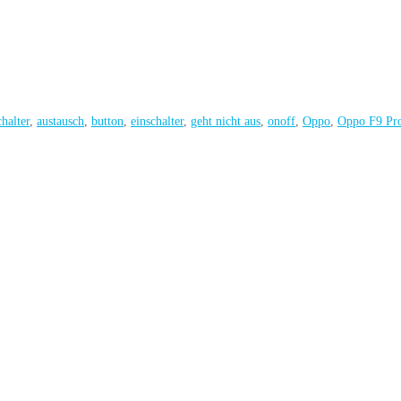
chalter
,
austausch
,
button
,
einschalter
,
geht nicht aus
,
onoff
,
Oppo
,
Oppo F9 Pro