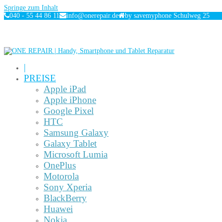
Springe zum Inhalt
040 - 55 44 86 11
info@onerepair.de
by savemyphone Schulweg 25
|
PREISE
Apple iPad
Apple iPhone
Google Pixel
HTC
Samsung Galaxy
Galaxy Tablet
Microsoft Lumia
OnePlus
Motorola
Sony Xperia
BlackBerry
Huawei
Nokia