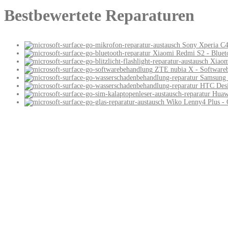
Bestbewertete Reparaturen
Sony Xperia C4
Xiaomi Redmi S2 - Bluet
Xiaomi
ZTE nubia X - Software
Samsung 
HTC Desi
Huawe
Wiko Lenny4 Plus - 