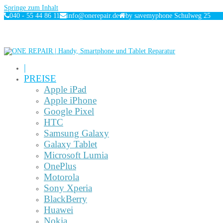
Springe zum Inhalt
040 - 55 44 86 11
info@onerepair.de
by savemyphone Schulweg 25
|
PREISE
Apple iPad
Apple iPhone
Google Pixel
HTC
Samsung Galaxy
Galaxy Tablet
Microsoft Lumia
OnePlus
Motorola
Sony Xperia
BlackBerry
Huawei
Nokia