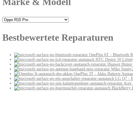
Marke & Modell
Bestbewertete Reparaturen
OnePlus 6T - Bluetooth R
HTC Desire 10 Lifest
Huawei Honor 
Wiko Sunny2
OnePlus 3T - Akku Batterie Austau
LG Q7 - E
Acer 
BlackBerry 