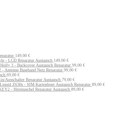
eparatur
149,00
€
yle - LCD Reparatur Austausch
149,00
€
Holly 3 - Backcover Austausch Reparatur
99,00
€
 - Antenne Baseband Netz Reparatur
99,00
€
sch
69,00
€
in/Ausschalter Reparatur Austausch
79,00
€
Liquid Z630s - SIM Kartenleser Austausch Reparatur
89,00
€
KEY2 - Hörmuschel Reparatur Austausch
89,00
€