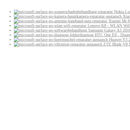
Nokia Lu
Xia
Xiaomi Mi 8
Lenovo K8 - WLAN Wifi
Samsung Galaxy A3 2016
HTC One E8 - Diagno
Huawei Y3 2
ZTE Blade V8 Mi