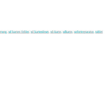
erung
,
sd karten fehler
,
sd kartenleser
,
sd-karte
,
sdkarte
,
sofortreparatur
,
tablet