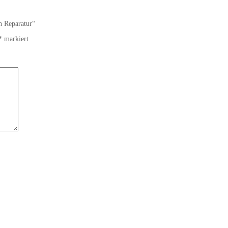
h Reparatur“
*
markiert