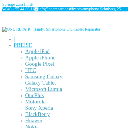
Springe zum Inhalt
040 - 55 44 86 11
info@onerepair.de
by savemyphone Schulweg 25
|
PREISE
Apple iPad
Apple iPhone
Google Pixel
HTC
Samsung Galaxy
Galaxy Tablet
Microsoft Lumia
OnePlus
Motorola
Sony Xperia
BlackBerry
Huawei
Nokia