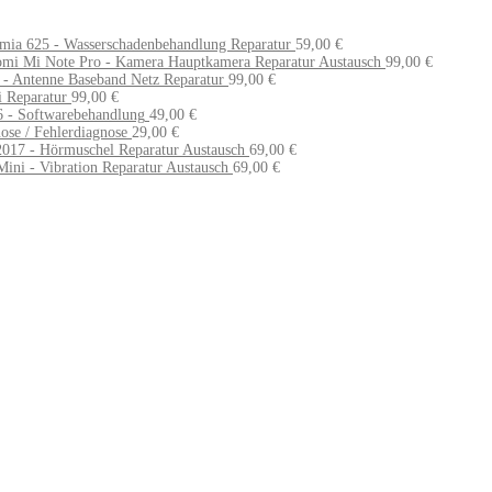
mia 625 - Wasserschadenbehandlung Reparatur
59,00
€
omi Mi Note Pro - Kamera Hauptkamera Reparatur Austausch
99,00
€
 - Antenne Baseband Netz Reparatur
99,00
€
 Reparatur
99,00
€
 - Softwarebehandlung
49,00
€
se / Fehlerdiagnose
29,00
€
017 - Hörmuschel Reparatur Austausch
69,00
€
ni - Vibration Reparatur Austausch
69,00
€