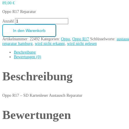
89,00
€
Oppo R17 Reparatur
Anzahl
In den Warenkorb
Artikelnummer:
22492
Kategorien:
Oppo
,
Oppo R17
Schlüsselworte:
austaus
reparatur hamburg
,
wird nicht erkannt
,
wird nicht gelesen
Beschreibung
Bewertungen (0)
Beschreibung
Oppo R17 – SD Kartenleser Austausch Reparatur
Bewertungen