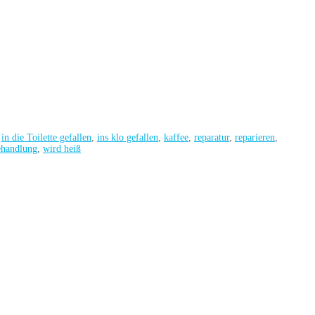
,
in die Toilette gefallen
,
ins klo gefallen
,
kaffee
,
reparatur
,
reparieren
,
ehandlung
,
wird heiß