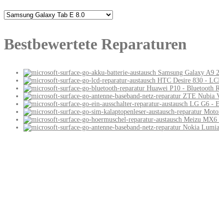
Bestbewertete Reparaturen
Samsung Galaxy A9 20
HTC Desire 830 - LC
Huawei P10 - Bluetooth R
ZTE Nubia V
LG G6 - E
Motor
Meizu MX6 -
Nokia Lumia