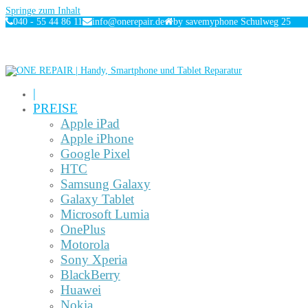
Springe zum Inhalt
040 - 55 44 86 11
info@onerepair.de
by savemyphone Schulweg 25
|
PREISE
Apple iPad
Apple iPhone
Google Pixel
HTC
Samsung Galaxy
Galaxy Tablet
Microsoft Lumia
OnePlus
Motorola
Sony Xperia
BlackBerry
Huawei
Nokia