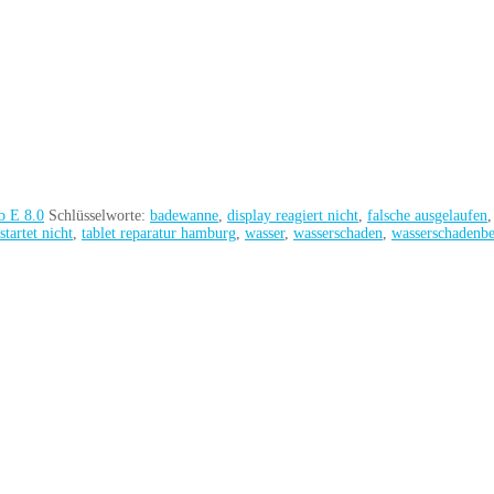
b E 8.0
Schlüsselworte:
badewanne
,
display reagiert nicht
,
falsche ausgelaufen
startet nicht
,
tablet reparatur hamburg
,
wasser
,
wasserschaden
,
wasserschadenb