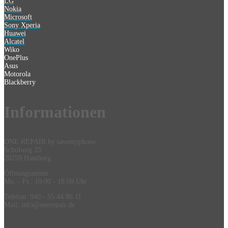
LG
Nokia
Microsoft
Sony Xperia
Huawei
Alcatel
Wiko
OnePlus
Asus
Motorola
Blackberry
Information
en
ONE REPAIR by savemyphone
Schulweg 25
20259 Hamburg
Öffnungszeiten:
Mo. - Fr.: 10:00 - 18:00 Uhr
Telefon: 040 - 55 44 86 11
Mail: info@onerepair.de