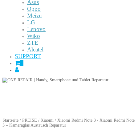
Asus
Oppo
Meizu
LG
Lenovo
Wiko
ZTE
Alcatel
SUPPORT
0
Startseite
/
PREISE
/
Xiaomi
/
Xiaomi Redmi Note 3
/ Xiaomi Redmi Note
3 – Kameraglas Austausch Reparatur