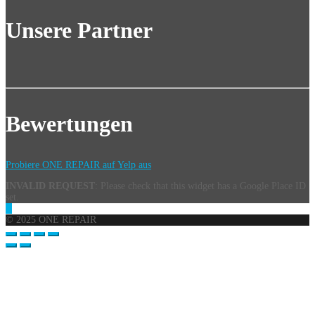
Unsere Partner
Bewertungen
Probiere ONE REPAIR auf Yelp aus
INVALID REQUEST
: Please check that this widget has a Google Place ID
set.
© 2025 ONE REPAIR