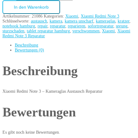
In den Warenkorb
Artikelnummer:
21086
Kategorien:
Xiaomi
,
Xiaomi Redmi Note 3
Schlüsselworte:
austausch
,
kamera
,
kamera unscharf
,
kameraglas
,
kratzer
,
notebook hamburg
,
repair
,
reparatur
,
reparieren
,
sofortreparatur
,
sprung
,
sturzschaden
,
tablet reparatur hamburg
,
verschwommen
,
Xiaomi
,
Xiaomi
Redmi Note 3 Reparatur
Beschreibung
Bewertungen (0)
Beschreibung
Xiaomi Redmi Note 3 – Kameraglas Austausch Reparatur
Bewertungen
Es gibt noch keine Bewertungen.