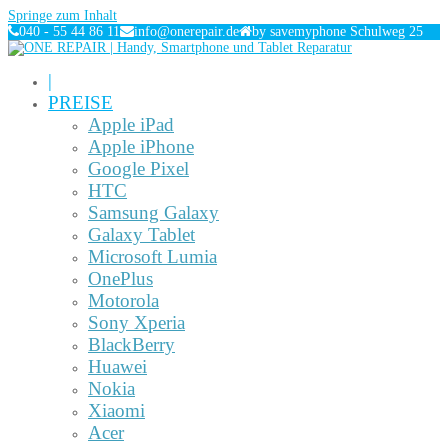
Springe zum Inhalt
040 - 55 44 86 11
info@onerepair.de
by savemyphone Schulweg 25
|
PREISE
Apple iPad
Apple iPhone
Google Pixel
HTC
Samsung Galaxy
Galaxy Tablet
Microsoft Lumia
OnePlus
Motorola
Sony Xperia
BlackBerry
Huawei
Nokia
Xiaomi
Acer