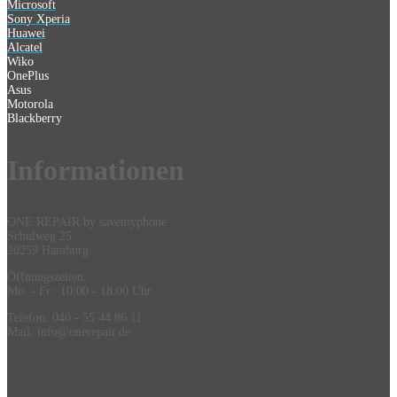
Microsoft
Sony Xperia
Huawei
Alcatel
Wiko
OnePlus
Asus
Motorola
Blackberry
Information
en
ONE REPAIR by savemyphone
Schulweg 25
20259 Hamburg
Öffnungszeiten:
Mo. - Fr.: 10:00 - 18:00 Uhr
Telefon: 040 - 55 44 86 11
Mail: info@onerepair.de