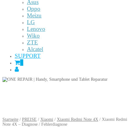
Asus
Oppo
Meizu
LG
Lenovo
Wiko
ZTE
Alcatel
SUPPORT
0
Startseite
/
PREISE
/
Xiaomi
/
Xiaomi Redmi Note 4X
/ Xiaomi Redmi
Note 4X – Diagnose / Fehlerdiagnose