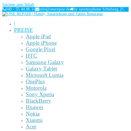
Springe zum Inhalt
040 - 55 44 86 11
info@onerepair.de
by savemyphone Schulweg 25
|
PREISE
Apple iPad
Apple iPhone
Google Pixel
HTC
Samsung Galaxy
Galaxy Tablet
Microsoft Lumia
OnePlus
Motorola
Sony Xperia
BlackBerry
Huawei
Nokia
Xiaomi
Acer