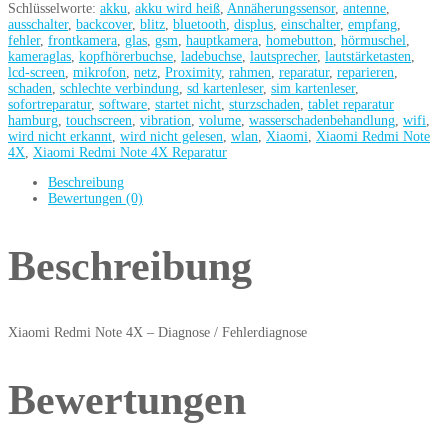
Schlüsselworte:
akku
,
akku wird heiß
,
Annäherungssensor
,
antenne
,
ausschalter
,
backcover
,
blitz
,
bluetooth
,
displus
,
einschalter
,
empfang
,
fehler
,
frontkamera
,
glas
,
gsm
,
hauptkamera
,
homebutton
,
hörmuschel
,
kameraglas
,
kopfhörerbuchse
,
ladebuchse
,
lautsprecher
,
lautstärketasten
,
lcd-screen
,
mikrofon
,
netz
,
Proximity
,
rahmen
,
reparatur
,
reparieren
,
schaden
,
schlechte verbindung
,
sd kartenleser
,
sim kartenleser
,
sofortreparatur
,
software
,
startet nicht
,
sturzschaden
,
tablet reparatur
hamburg
,
touchscreen
,
vibration
,
volume
,
wasserschadenbehandlung
,
wifi
,
wird nicht erkannt
,
wird nicht gelesen
,
wlan
,
Xiaomi
,
Xiaomi Redmi Note
4X
,
Xiaomi Redmi Note 4X Reparatur
Beschreibung
Bewertungen (0)
Beschreibung
Xiaomi Redmi Note 4X – Diagnose / Fehlerdiagnose
Bewertungen