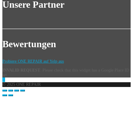
Unsere Partner
Bewertungen
Probiere ONE REPAIR auf Yelp aus
INVALID REQUEST
: Please check that this widget has a Google Place ID
set.
© 2025 ONE REPAIR