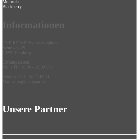
Motorola
Blackberry
Information
en
ONE REPAIR by savemyphone
Schulweg 25
20259 Hamburg
Öffnungszeiten:
Mo. - Fr.: 10:00 - 18:00 Uhr
Telefon: 040 - 55 44 86 11
Mail: info@onerepair.de
Unsere Partner