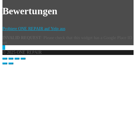
Bewertungen
Probiere ONE REPAIR auf Yelp aus
INVALID REQUEST
: Please check that this widget has a Google Place ID
set.
© 2025 ONE REPAIR