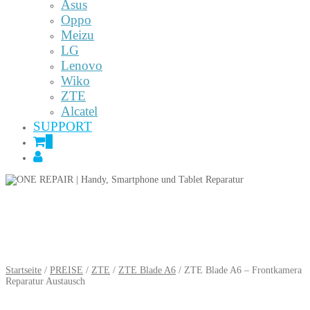
Asus
Oppo
Meizu
LG
Lenovo
Wiko
ZTE
Alcatel
SUPPORT
0
Startseite
/
PREISE
/
ZTE
/
ZTE Blade A6
/ ZTE Blade A6 – Frontkamera
Reparatur Austausch