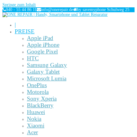
Springe zum Inhalt
040 - 55 44 86 11
info@onerepair.de
by savemyphone Schulweg 25
|
PREISE
Apple iPad
Apple iPhone
Google Pixel
HTC
Samsung Galaxy
Galaxy Tablet
Microsoft Lumia
OnePlus
Motorola
Sony Xperia
BlackBerry
Huawei
Nokia
Xiaomi
Acer