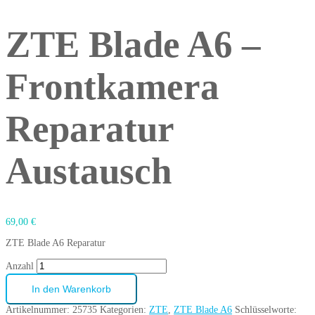
ZTE Blade A6 –
Frontkamera
Reparatur
Austausch
69,00
€
ZTE Blade A6 Reparatur
Anzahl
In den Warenkorb
Artikelnummer:
25735
Kategorien:
ZTE
,
ZTE Blade A6
Schlüsselworte: