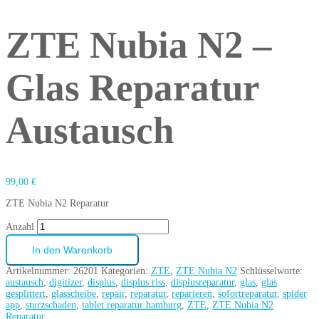
ZTE Nubia N2 –
Glas Reparatur
Austausch
99,00
€
ZTE Nubia N2 Reparatur
Anzahl
In den Warenkorb
Artikelnummer:
26201
Kategorien:
ZTE
,
ZTE Nubia N2
Schlüsselworte:
austausch
,
digitizer
,
displus
,
displus riss
,
displusreparatur
,
glas
,
glas
gesplittert
,
glasscheibe
,
repair
,
reparatur
,
reparieren
,
sofortreparatur
,
spider
app
,
sturzschaden
,
tablet reparatur hamburg
,
ZTE
,
ZTE Nubia N2
Reparatur