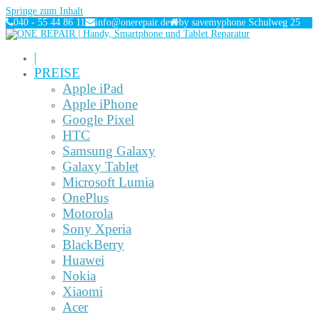
Springe zum Inhalt
040 - 55 44 86 11
info@onerepair.de
by savemyphone Schulweg 25
|
PREISE
Apple iPad
Apple iPhone
Google Pixel
HTC
Samsung Galaxy
Galaxy Tablet
Microsoft Lumia
OnePlus
Motorola
Sony Xperia
BlackBerry
Huawei
Nokia
Xiaomi
Acer