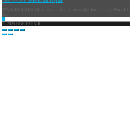
Probiere ONE REPAIR auf Yelp aus
INVALID REQUEST
: Please check that this widget has a Google Place ID
set.
© 2025 ONE REPAIR