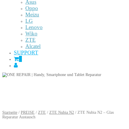
Asus
Oppo
Meizu
LG
Lenovo
Wiko
ZTE
Alcatel
SUPPORT
0
Startseite
/
PREISE
/
ZTE
/
ZTE Nubia N2
/ ZTE Nubia N2 – Glas
Reparatur Austausch