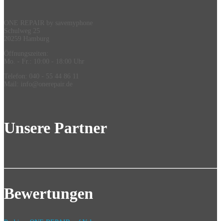
ONE REPAIR by savemyphone
Schulweg 25
20259 Hamburg
Öffnungszeiten:
Mo. - Fr.: 10:00 - 18:00 Uhr
Telefon: 040 - 55 44 86 11
Mail: info@onerepair.de
Unsere Partner
Bewertungen