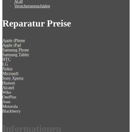
AGB
Versicherungsschäden
Reparatur Preise
Apple iPhone
Apple iPad
Samsung Phone
Samsung Tablet
HTC
LG
Nokia
Microsoft
Sony Xperia
Huawei
Alcatel
Wiko
OnePlus
Asus
Motorola
Blackberry
Information
en