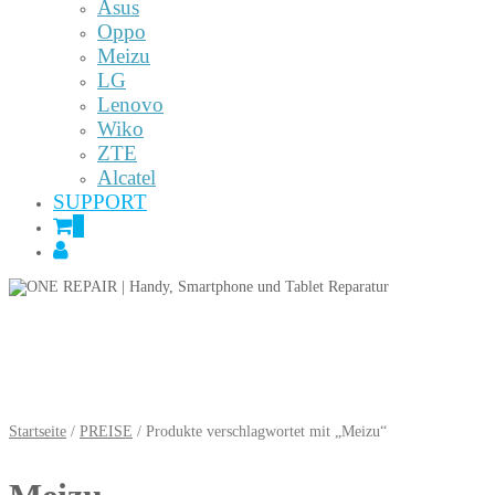
Asus
Oppo
Meizu
LG
Lenovo
Wiko
ZTE
Alcatel
SUPPORT
0
Startseite
/
PREISE
/ Produkte verschlagwortet mit „Meizu“