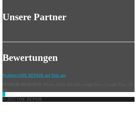
Unsere Partner
Bewertungen
Probiere ONE REPAIR auf Yelp aus
INVALID REQUEST
: Please check that this widget has a Google Place ID
set.
© 2025 ONE REPAIR