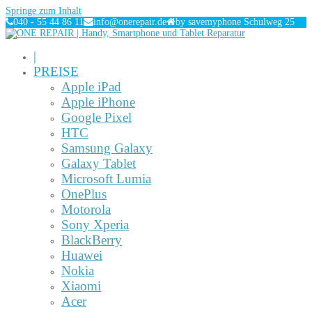
Springe zum Inhalt
040 - 55 44 86 11
info@onerepair.de
by savemyphone Schulweg 25
|
PREISE
Apple iPad
Apple iPhone
Google Pixel
HTC
Samsung Galaxy
Galaxy Tablet
Microsoft Lumia
OnePlus
Motorola
Sony Xperia
BlackBerry
Huawei
Nokia
Xiaomi
Acer