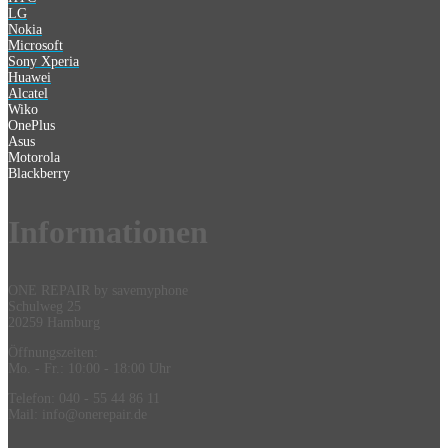
LG
Nokia
Microsoft
Sony Xperia
Huawei
Alcatel
Wiko
OnePlus
Asus
Motorola
Blackberry
Information
en
ONE REPAIR by savemyphone
Schulweg 25
20259 Hamburg
Öffnungszeiten:
Mo. - Fr.: 10:00 - 18:00 Uhr
Telefon: 040 - 55 44 86 11
Mail: info@onerepair.de