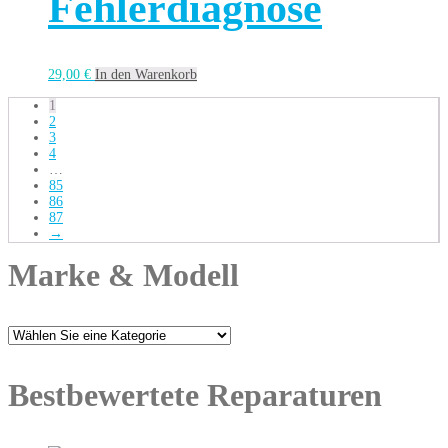
Fehlerdiagnose
29,00
€
In den Warenkorb
1
2
3
4
…
85
86
87
→
Marke & Modell
Bestbewertete Reparaturen