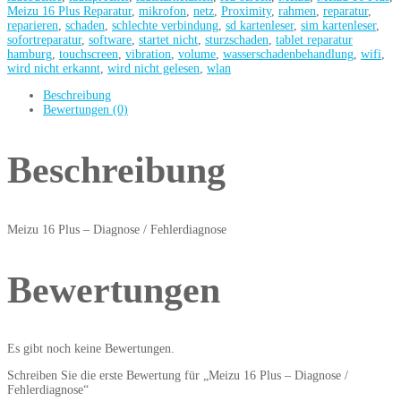
Meizu 16 Plus Reparatur
,
mikrofon
,
netz
,
Proximity
,
rahmen
,
reparatur
,
reparieren
,
schaden
,
schlechte verbindung
,
sd kartenleser
,
sim kartenleser
,
sofortreparatur
,
software
,
startet nicht
,
sturzschaden
,
tablet reparatur
hamburg
,
touchscreen
,
vibration
,
volume
,
wasserschadenbehandlung
,
wifi
,
wird nicht erkannt
,
wird nicht gelesen
,
wlan
Beschreibung
Bewertungen (0)
Beschreibung
Meizu 16 Plus – Diagnose / Fehlerdiagnose
Bewertungen
Es gibt noch keine Bewertungen.
Schreiben Sie die erste Bewertung für „Meizu 16 Plus – Diagnose /
Fehlerdiagnose“