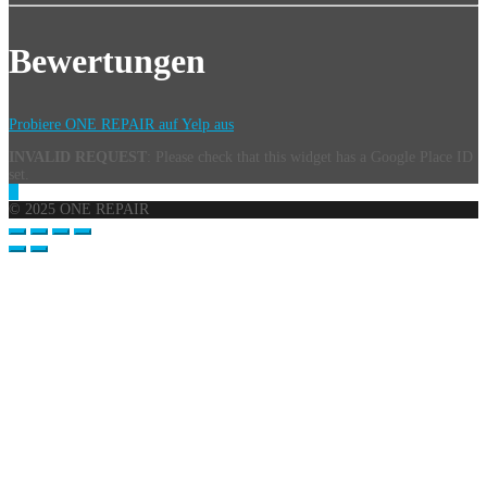
Bewertungen
Probiere ONE REPAIR auf Yelp aus
INVALID REQUEST
: Please check that this widget has a Google Place ID
set.
© 2025 ONE REPAIR