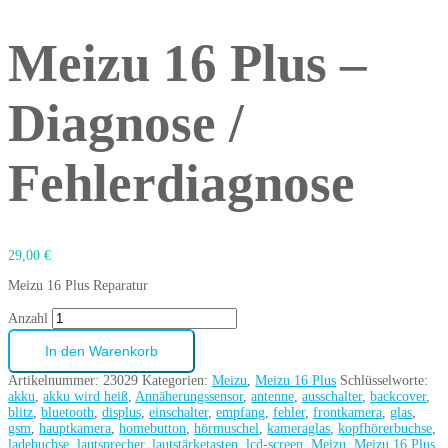
Meizu 16 Plus –
Diagnose /
Fehlerdiagnose
29,00
€
Meizu 16 Plus Reparatur
Anzahl
In den Warenkorb
Artikelnummer:
23029
Kategorien:
Meizu
,
Meizu 16 Plus
Schlüsselworte:
akku
,
akku wird heiß
,
Annäherungssensor
,
antenne
,
ausschalter
,
backcover
,
blitz
,
bluetooth
,
displus
,
einschalter
,
empfang
,
fehler
,
frontkamera
,
glas
,
gsm
,
hauptkamera
,
homebutton
,
hörmuschel
,
kameraglas
,
kopfhörerbuchse
,
ladebuchse
,
lautsprecher
,
lautstärketasten
,
lcd-screen
,
Meizu
,
Meizu 16 Plus
,