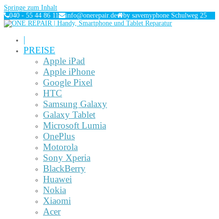
Springe zum Inhalt
040 - 55 44 86 11
info@onerepair.de
by savemyphone Schulweg 25
|
PREISE
Apple iPad
Apple iPhone
Google Pixel
HTC
Samsung Galaxy
Galaxy Tablet
Microsoft Lumia
OnePlus
Motorola
Sony Xperia
BlackBerry
Huawei
Nokia
Xiaomi
Acer