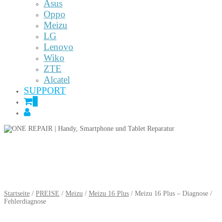
Asus
Oppo
Meizu
LG
Lenovo
Wiko
ZTE
Alcatel
SUPPORT
0
Startseite
/
PREISE
/
Meizu
/
Meizu 16 Plus
/ Meizu 16 Plus – Diagnose /
Fehlerdiagnose