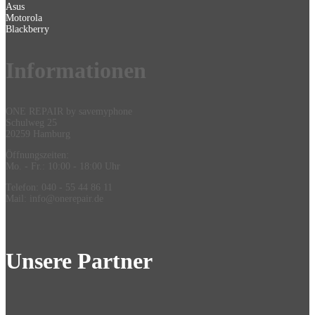
Asus
Motorola
Blackberry
Information
en
ONE REPAIR by savemyphone
Schulweg 25
20259 Hamburg
Öffnungszeiten:
Mo. - Fr.: 10:00 - 18:00 Uhr
Telefon: 040 - 55 44 86 11
Mail: info@onerepair.de
Unsere Partner