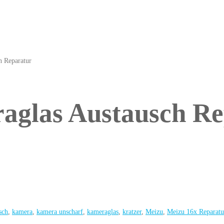
h Reparatur
aglas Austausch Re
sch
,
kamera
,
kamera unscharf
,
kameraglas
,
kratzer
,
Meizu
,
Meizu 16x Reparatu