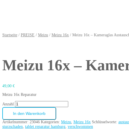
Startseite
/
PREISE
/
Meizu
/
Meizu 16x
/ Meizu 16x – Kameraglas Austausc
Meizu 16x – Kamer
49,00
€
Meizu 16x Reparatur
Anzahl
In den Warenkorb
Artikelnummer:
23046
Kategorien:
Meizu
,
Meizu 16x
Schlüsselworte:
austau
sturzschaden
,
tablet reparatur hamburg
,
verschwommen