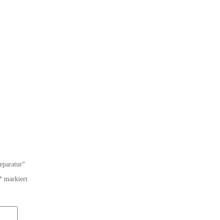
eparatur“
*
markiert