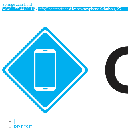
Springe zum Inhalt
040 - 55 44 86 11
info@onerepair.de
by savemyphone Schulweg 25
|
PREISE