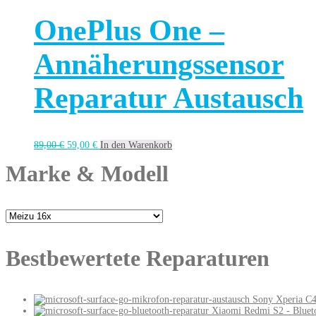
OnePlus One –
Annäherungssensor
Reparatur Austausch
89,00
€
59,00
€
In den Warenkorb
Marke & Modell
Bestbewertete Reparaturen
Sony Xperia C4
Xiaomi Redmi S2 - Bluet