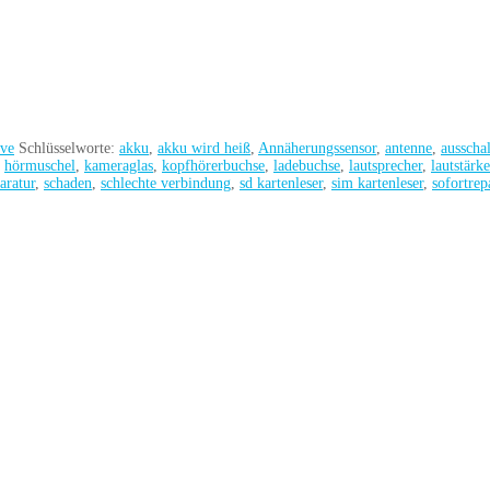
ive
Schlüsselworte:
akku
,
akku wird heiß
,
Annäherungssensor
,
antenne
,
ausschal
,
hörmuschel
,
kameraglas
,
kopfhörerbuchse
,
ladebuchse
,
lautsprecher
,
lautstärke
aratur
,
schaden
,
schlechte verbindung
,
sd kartenleser
,
sim kartenleser
,
sofortrep