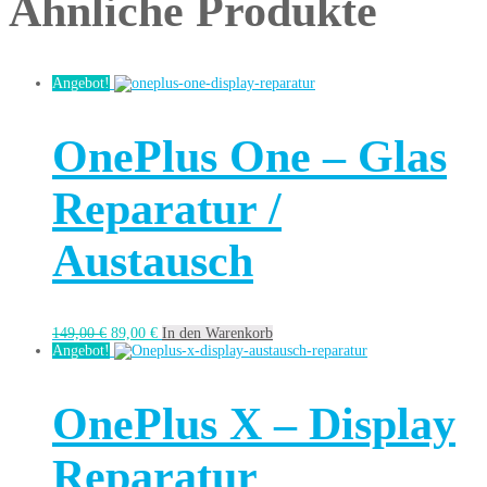
Ähnliche Produkte
Angebot!
OnePlus One – Glas
Reparatur /
Austausch
149,00
€
89,00
€
In den Warenkorb
Angebot!
OnePlus X – Display
Reparatur