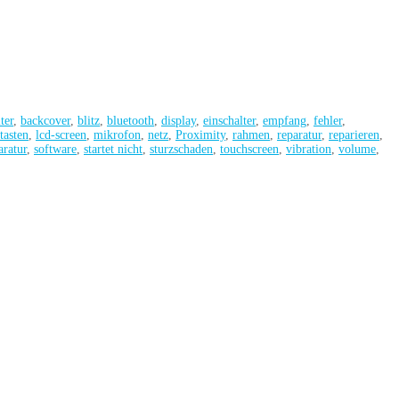
ter
,
backcover
,
blitz
,
bluetooth
,
display
,
einschalter
,
empfang
,
fehler
,
tasten
,
lcd-screen
,
mikrofon
,
netz
,
Proximity
,
rahmen
,
reparatur
,
reparieren
,
aratur
,
software
,
startet nicht
,
sturzschaden
,
touchscreen
,
vibration
,
volume
,