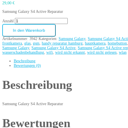
29,00
€
Samsung Galaxy S4 Active Reparatur
Anzahl
In den Warenkorb
Artikelnummer:
3942
Kategorien:
Samsung Galaxy
,
Samsung Galaxy S4 Act
frontkamera
,
glas
,
gsm
,
handy reparatur hamburg
,
hauptkamera
,
homebutton
Samsung Galaxy
,
Samsung Galaxy S4 Active
,
Samsung Galaxy S4 Active rep
wasserschadenbehandlung
,
wifi
,
wird nicht erkannt
,
wird nicht gelesen
,
wlan
Beschreibung
Bewertungen (0)
Beschreibung
Samsung Galaxy S4 Active Reparatur
Bewertungen