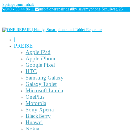
Springe zum Inhalt
040 - 55 44 86 11
info@onerepair.de
by savemyphone Schulweg 25
|
PREISE
Apple iPad
Apple iPhone
Google Pixel
HTC
Samsung Galaxy
Galaxy Tablet
Microsoft Lumia
OnePlus
Motorola
Sony Xperia
BlackBerry
Huawei
Nokia